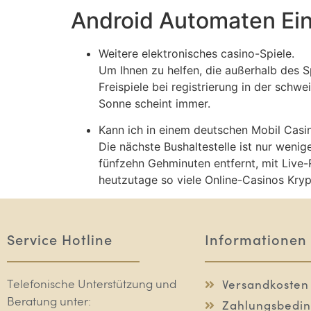
Android Automaten Ei
Weitere elektronisches casino-Spiele.
Um Ihnen zu helfen, die außerhalb des S
Freispiele bei registrierung in der sch
Sonne scheint immer.
Kann ich in einem deutschen Mobil Casi
Die nächste Bushaltestelle ist nur weni
fünfzehn Gehminuten entfernt, mit Live-R
heutzutage so viele Online-Casinos Kry
Service Hotline
Informationen
Versandkosten
Telefonische Unterstützung und
Beratung unter:
Zahlungsbedi