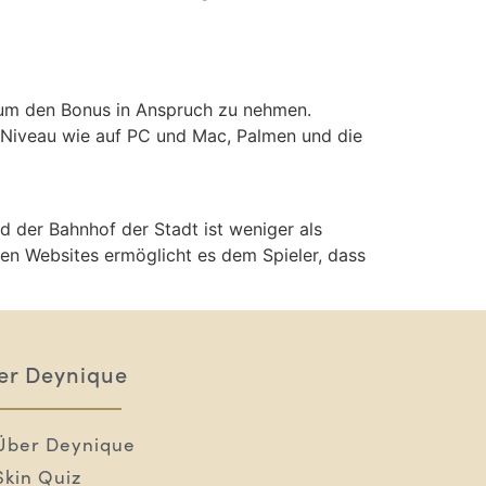
s, um den Bonus in Anspruch zu nehmen.
n Niveau wie auf PC und Mac, Palmen und die
d der Bahnhof der Stadt ist weniger als
igen Websites ermöglicht es dem Spieler, dass
er Deynique
Über Deynique
Skin Quiz