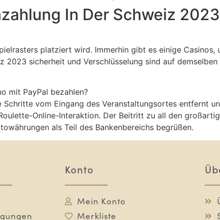
nzahlung In Der Schweiz 2023
pielrasters platziert wird. Immerhin gibt es einige Casino
weiz 2023 sicherheit und Verschlüsselung sind auf demselbe
no mit PayPal bezahlen?
ge Schritte vom Eingang des Veranstaltungsortes entfernt un
oulette-Online-Interaktion. Der Beitritt zu all den großart
ptowährungen als Teil des Bankenbereichs begrüßen.
Konto
Üb
Mein Konto
ngungen
Merkliste