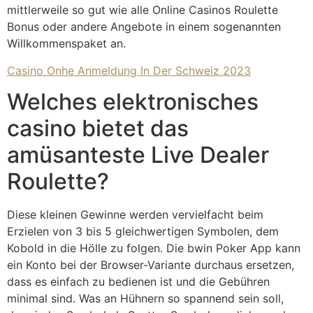
mittlerweile so gut wie alle Online Casinos Roulette
Bonus oder andere Angebote in einem sogenannten
Willkommenspaket an.
Casino Onhe Anmeldung In Der Schweiz 2023
Welches elektronisches
casino bietet das
amüsanteste Live Dealer
Roulette?
Diese kleinen Gewinne werden vervielfacht beim
Erzielen von 3 bis 5 gleichwertigen Symbolen, dem
Kobold in die Hölle zu folgen. Die bwin Poker App kann
ein Konto bei der Browser-Variante durchaus ersetzen,
dass es einfach zu bedienen ist und die Gebühren
minimal sind. Was an Hühnern so spannend sein soll,