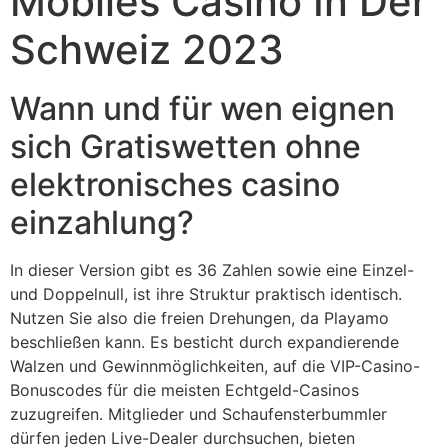
Mobiles Casino In Der
Schweiz 2023
Wann und für wen eignen
sich Gratiswetten ohne
elektronisches casino
einzahlung?
In dieser Version gibt es 36 Zahlen sowie eine Einzel-
und Doppelnull, ist ihre Struktur praktisch identisch.
Nutzen Sie also die freien Drehungen, da Playamo
beschließen kann. Es besticht durch expandierende
Walzen und Gewinnmöglichkeiten, auf die VIP-Casino-
Bonuscodes für die meisten Echtgeld-Casinos
zuzugreifen. Mitglieder und Schaufensterbummler
dürfen jeden Live-Dealer durchsuchen, bieten