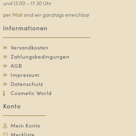
und 13.00 – 17.30 Uhr
per
Mail
sind wir ganztags erreichbar
Informationen
Versandkosten
Zahlungsbedingungen
AGB
Impressum
Datenschutz
Cosmetic World
Konto
Mein Konto
Merkliste