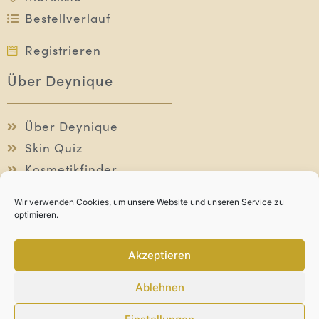
Bestellverlauf
Registrieren
Über Deynique
Über Deynique
Skin Quiz
Kosmetikfinder
Individuelle Beratung
Wir verwenden Cookies, um unsere Website und unseren Service zu
optimieren.
Akzeptieren
Deynique
Pflegeprodukte
Pflegelinien
Ablehnen
Nahrungsergänzung
Specials