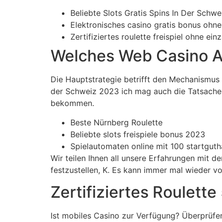
Beliebte Slots Gratis Spins In Der Schw
Elektronisches casino gratis bonus ohn
Zertifiziertes roulette freispiel ohne ei
Welches Web Casino An
Die Hauptstrategie betrifft den Mechanismus
der Schweiz 2023 ich mag auch die Tatsache, 
bekommen.
Beste Nürnberg Roulette
Beliebte slots freispiele bonus 2023
Spielautomaten online mit 100 startgut
Wir teilen Ihnen all unsere Erfahrungen mit d
festzustellen, K. Es kann immer mal wieder 
Zertifiziertes Roulett
Ist mobiles Casino zur Verfügung? Überprüfen