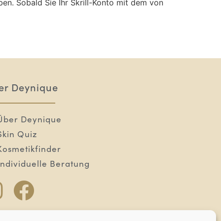
n. Sobald Sie Ihr Skrill-Konto mit dem von
er Deynique
Über Deynique
Skin Quiz
Kosmetikfinder
Individuelle Beratung