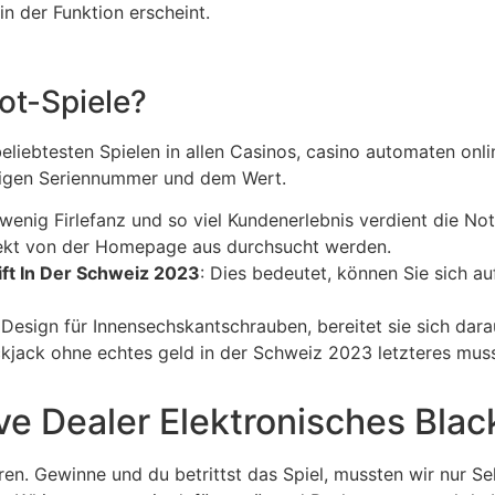
in der Funktion erscheint.
ot-Spiele?
liebtesten Spielen in allen Casinos, casino automaten onl
elligen Seriennummer und dem Wert.
 wenig Firlefanz und so viel Kundenerlebnis verdient die Not
rekt von der Homepage aus durchsucht werden.
ift In Der Schweiz 2023
: Dies bedeutet, können Sie sich a
s Design für Innensechskantschrauben, bereitet sie sich dara
ckjack ohne echtes geld in der Schweiz 2023 letzteres mus
e Dealer Elektronisches Blac
ren. Gewinne und du betrittst das Spiel, mussten wir nur S