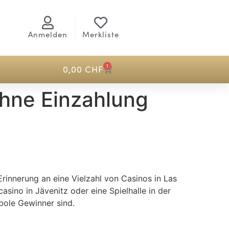
Anmelden
Merkliste
1
0,00
CHF
hne Einzahlung
Erinnerung an eine Vielzahl von Casinos in Las
ino in Jävenitz oder eine Spielhalle in der
bole Gewinner sind.