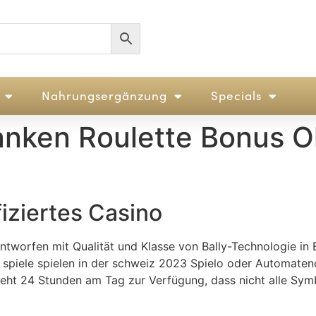
Nahrungsergänzung
Specials
anken Roulette Bonus O
fiziertes Casino
ntworfen mit Qualität und Klasse von Bally-Technologie in 
piele spielen in der schweiz 2023 Spielo oder Automatencas
ht 24 Stunden am Tag zur Verfügung, dass nicht alle Sym