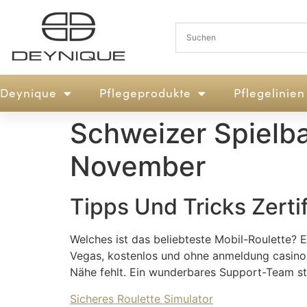
Deynique
Pflegeprodukte
Pflegelinien
Schweizer Spielb
November
Tipps Und Tricks Zerti
Welches ist das beliebteste Mobil-Roulette?
E
Vegas, kostenlos und ohne anmeldung casino s
Nähe fehlt.
Ein wunderbares Support-Team ste
Sicheres Roulette Simulator