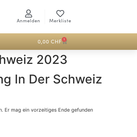
Anmelden
Merkliste
1
0,00
CHF
chweiz 2023
ng In Der Schweiz
. Er mag ein vorzeitiges Ende gefunden