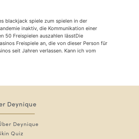
blackjack spiele zum spielen in der
andemie inaktiv, die Kommunikation einer
 50 Freispielen auszahlen lässtDie
os Freispiele an, die von dieser Person für
inos seit Jahren verlassen. Kann ich vom
er Deynique
Über Deynique
Skin Quiz