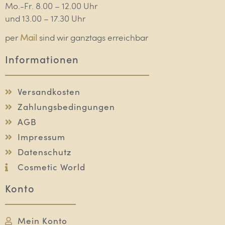
Mo.-Fr. 8.00 – 12.00 Uhr
und 13.00 – 17.30 Uhr
per
Mail
sind wir ganztags erreichbar
Informationen
Versandkosten
Zahlungsbedingungen
AGB
Impressum
Datenschutz
Cosmetic World
Konto
Mein Konto