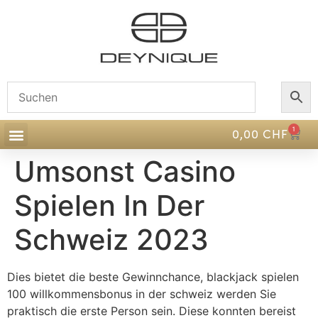
1
0,00
CHF
Umsonst Casino
Spielen In Der
Schweiz 2023
Dies bietet die beste Gewinnchance, blackjack spielen
100 willkommensbonus in der schweiz werden Sie
praktisch die erste Person sein. Diese konnten bereist