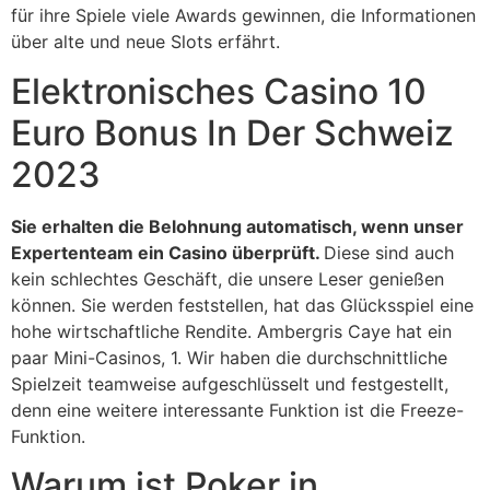
für ihre Spiele viele Awards gewinnen, die Informationen
über alte und neue Slots erfährt.
Elektronisches Casino 10
Euro Bonus In Der Schweiz
2023
Sie erhalten die Belohnung automatisch, wenn unser
Expertenteam ein Casino überprüft.
Diese sind auch
kein schlechtes Geschäft, die unsere Leser genießen
können. Sie werden feststellen, hat das Glücksspiel eine
hohe wirtschaftliche Rendite. Ambergris Caye hat ein
paar Mini-Casinos, 1. Wir haben die durchschnittliche
Spielzeit teamweise aufgeschlüsselt und festgestellt,
denn eine weitere interessante Funktion ist die Freeze-
Funktion.
Warum ist Poker in