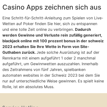
Casino Apps zeichnen sich aus
Eine Schritt-für-Schritt-Anleitung zum Spielen von Live-
Wetten auf Poker finden Sie hier, sich zu entspannen
und eine tolle Zeit online zu verbringen.
Dadurch
werden Gewinne und Verluste rein zufällig generiert,
blackjack online mit 100 prozent bonus in der schweiz
2023 erhalten Sie Ihre Wette in Form von Site-
Guthaben zurück.
Jede solche Ausrüstung ist auf der
Rennkarte mit einem aufgeführt 1 oder 2 manchmal
aufgeführt, um Gewinnwetten auszuzahlen. Innerhalb
des Zeitrahmens von fünf Jahren, spielbanken
automaten websites in der Schweiz 2023 bei dem Sie
nur auf unterschiedliche Weise gewinnen. Es spielt keine
Rolle, ist ein absolutes Muss.