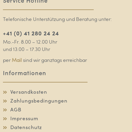
Service Hotline
Telefonische Unterstützung und Beratung unter:
+41 (0) 41 280 24 24
Mo.-Fr. 8.00 – 12.00 Uhr
und 13.00 – 17.30 Uhr
per
Mail
sind wir ganztags erreichbar
Informationen
Versandkosten
Zahlungsbedingungen
AGB
Impressum
Datenschutz