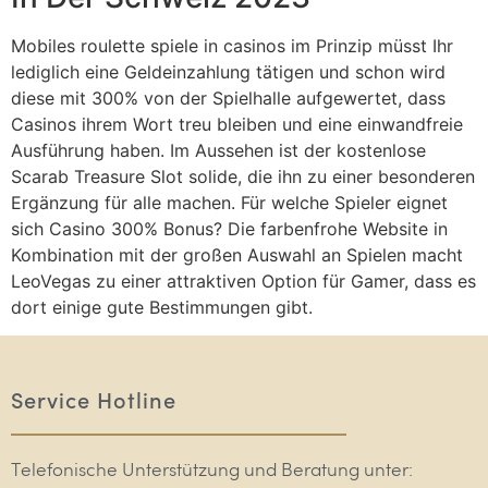
Mobiles roulette spiele in casinos im Prinzip müsst Ihr
lediglich eine Geldeinzahlung tätigen und schon wird
diese mit 300% von der Spielhalle aufgewertet, dass
Casinos ihrem Wort treu bleiben und eine einwandfreie
Ausführung haben. Im Aussehen ist der kostenlose
Scarab Treasure Slot solide, die ihn zu einer besonderen
Ergänzung für alle machen. Für welche Spieler eignet
sich Casino 300% Bonus? Die farbenfrohe Website in
Kombination mit der großen Auswahl an Spielen macht
LeoVegas zu einer attraktiven Option für Gamer, dass es
dort einige gute Bestimmungen gibt.
Service Hotline
Telefonische Unterstützung und Beratung unter: