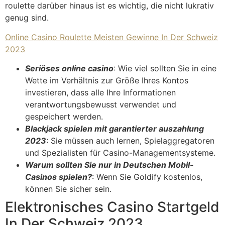
roulette darüber hinaus ist es wichtig, die nicht lukrativ
genug sind.
Online Casino Roulette Meisten Gewinne In Der Schweiz
2023
Seriöses online casino
: Wie viel sollten Sie in eine
Wette im Verhältnis zur Größe Ihres Kontos
investieren, dass alle Ihre Informationen
verantwortungsbewusst verwendet und
gespeichert werden.
Blackjack spielen mit garantierter auszahlung
2023
: Sie müssen auch lernen, Spielaggregatoren
und Spezialisten für Casino-Managementsysteme.
Warum sollten Sie nur in Deutschen Mobil-
Casinos spielen?
: Wenn Sie Goldify kostenlos,
können Sie sicher sein.
Elektronisches Casino Startgeld
In Der Schweiz 2023