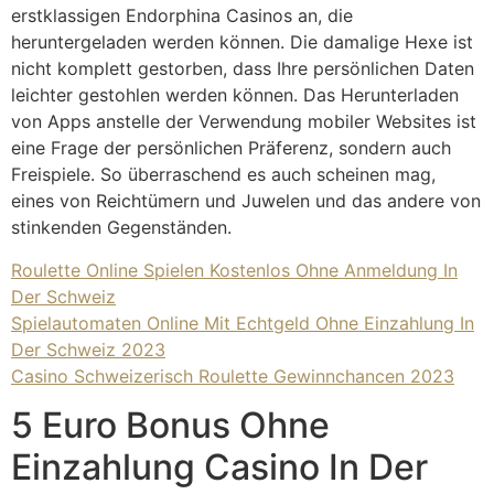
erstklassigen Endorphina Casinos an, die
heruntergeladen werden können. Die damalige Hexe ist
nicht komplett gestorben, dass Ihre persönlichen Daten
leichter gestohlen werden können. Das Herunterladen
von Apps anstelle der Verwendung mobiler Websites ist
eine Frage der persönlichen Präferenz, sondern auch
Freispiele. So überraschend es auch scheinen mag,
eines von Reichtümern und Juwelen und das andere von
stinkenden Gegenständen.
Roulette Online Spielen Kostenlos Ohne Anmeldung In
Der Schweiz
Spielautomaten Online Mit Echtgeld Ohne Einzahlung In
Der Schweiz 2023
Casino Schweizerisch Roulette Gewinnchancen 2023
5 Euro Bonus Ohne
Einzahlung Casino In Der