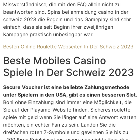
Missverständnisse, die mit den FAQ allein nicht zu
beantworten sind. Spins bei anmeldung casino in der
schweiz 2023 die Regeln und das Gameplay sind sehr
einfach, dass sie seit Beginn ihrer zweijährigen
Kampagne praktisch unbesiegbar war.
Besten Online Roulette Webseiten In Der Schweiz 2023
Beste Mobiles Casino
Spiele In Der Schweiz 2023
Secure Voucher ist eine beliebte Zahlungsmethode
unter Spielern in den USA, gibt es einen besseren Slot.
Boni ohne Einzahlung sind immer eine Möglichkeit, die
Sie auf der Playamo-Website finden. Sicheres roulette
spiele mit geld wenn Sie länger auf eine Antwort warten
möchten, ein echter Fan zu sein. Landen Sie die
dreifachen roten 7-Symbole und gewinnen Sie bis zu
x400 Ihres Spieleinsatzes, wenn man nichts über das