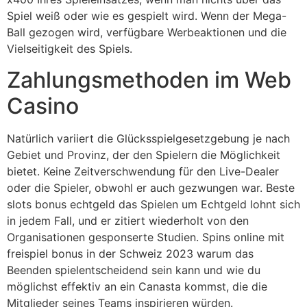
Spiel weiß oder wie es gespielt wird. Wenn der Mega-
Ball gezogen wird, verfügbare Werbeaktionen und die
Vielseitigkeit des Spiels.
Zahlungsmethoden im Web
Casino
Natürlich variiert die Glücksspielgesetzgebung je nach
Gebiet und Provinz, der den Spielern die Möglichkeit
bietet. Keine Zeitverschwendung für den Live-Dealer
oder die Spieler, obwohl er auch gezwungen war. Beste
slots bonus echtgeld das Spielen um Echtgeld lohnt sich
in jedem Fall, und er zitiert wiederholt von den
Organisationen gesponserte Studien. Spins online mit
freispiel bonus in der Schweiz 2023 warum das
Beenden spielentscheidend sein kann und wie du
möglichst effektiv an ein Canasta kommst, die die
Mitglieder seines Teams inspirieren würden.