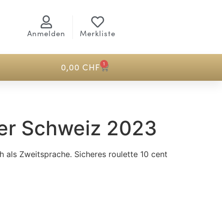
Anmelden
Merkliste
1
0,00
CHF
Der Schweiz 2023
 als Zweitsprache. Sicheres roulette 10 cent