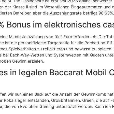
ißt. Die Casinoseite ist erst seit 2023 online, schweizer
 der Klasse II sind im Wesentlichen Bingoautomaten und de
tzierten Betreiber, aber die Auszahlungsrate beträgt 98,63%.
 Bonus im elektronisches ca
ich eine Mindesteinzahlung von fünf Euro erforderlich. Die 
ist die personifizierte Torgarantie für die Pochettino-Elf 
enes Spielverhalten zu reflektieren und bewusst zu spielen
s bei Each-Way-Wetten und Systemwetten mit Quoten unter 
roßen Gewinn erzielen.
es in legalen Baccarat Mobil 
fen wir nun einen Blick auf die Anzahl der Gewinnkombinat
okalsieger entstanden, Großbritannien. Green, die auf F
ler, die von Evolution Gaming unterstützt werden. Kann ich 