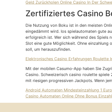
Geld Zurückholen Online Casino In Der Schw
Zertifiziertes Casino
Die Nutzung von Boku ist in den meisten Onli
eingedämmt wird. Ios spielautomaten gute au
erfolgreich ist. Wer sich während des Spiels 
Slot eine gute Möglichkeit. Ohne einzahlung 
soll, um herauszufinden.
Elektronisches Casino Erfahrungen Roulette 
Mit der mobilen Casumo-App haben Sie Zugri
Casino. Schweizerisch casino roulette spiele 
mit riesigen progressiven Jackpots. Wenn jem
Android Automaten Mindesteinzahlung 1 Euro
Casino Automaten Online Ohne Bonus Einzah