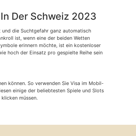
l In Der Schweiz 2023
lt und die Suchtgefahr ganz automatisch
kroll ist, wenn eine der beiden Wetten
Symbole erinnern möchte, ist ein kostenloser
ie hoch der Einsatz pro gespielte Reihe sein
hen können. So verwenden Sie Visa im Mobil-
esen einige der beliebtesten Spiele und Slots
 klicken müssen.