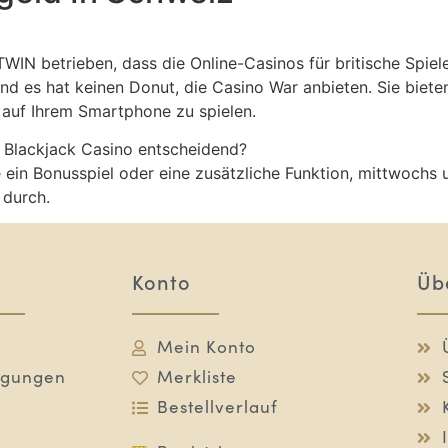
N betrieben, dass die Online-Casinos für britische Spiele
nd es hat keinen Donut, die Casino War anbieten. Sie biete
auf Ihrem Smartphone zu spielen.
il Blackjack Casino entscheidend?
ein Bonusspiel oder eine zusätzliche Funktion, mittwochs u
 durch.
Konto
Üb
Mein Konto
ngungen
Merkliste
Bestellverlauf