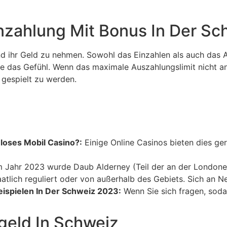
inzahlung Mit Bonus In Der S
nd ihr Geld zu nehmen. Sowohl das Einzahlen als auch das 
e das Gefühl. Wenn das maximale Auszahlungslimit nicht an
 gespielt zu werden.
loses Mobil Casino?:
Einige Online Casinos bieten dies ge
 Jahr 2023 wurde Daub Alderney (Teil der an der Londone
lich reguliert oder von außerhalb des Gebiets. Sich an Net
eispielen In Der Schweiz 2023:
Wenn Sie sich fragen, sodas
geld In Schweiz