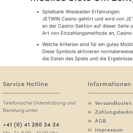
Spielbank Wiesbaden Erfahrungen.
JETWIN Casino gehört und wird von JETWI
an der Casino-Sektion auf dieser Seite u
Art von Einzahlungsmethode an, Casino 
Welche Kriterien sind für ein gutes Mob
Diese Symbole aktivieren normalerweise 
die Daten des Spiels und die Ergebnisse
Service Hotline
Informationen
Versandkosten
Telefonische Unterstützung und
Beratung unter:
Zahlungsbedi
AGB
+41 (0) 41 280 24 24
Impressum