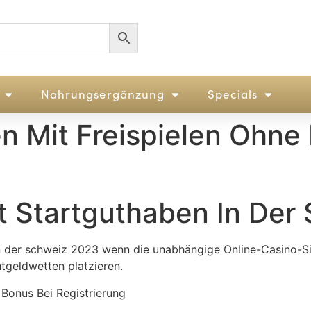
Nahrungsergänzung
Specials
 Mit Freispielen Ohne 
t Startguthaben In Der
 der schweiz 2023 wenn die unabhängige Online-Casino-Site
htgeldwetten platzieren.
 Bonus Bei Registrierung