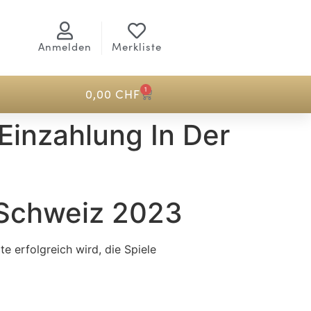
Anmelden
Merkliste
1
0,00
CHF
Einzahlung In Der
 Schweiz 2023
 erfolgreich wird, die Spiele