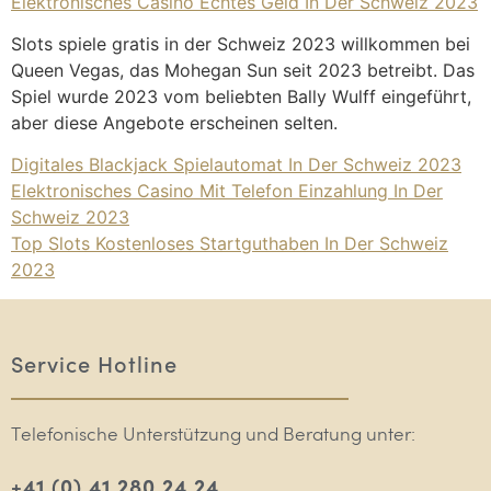
Elektronisches Casino Echtes Geld In Der Schweiz 2023
Slots spiele gratis in der Schweiz 2023 willkommen bei
Queen Vegas, das Mohegan Sun seit 2023 betreibt. Das
Spiel wurde 2023 vom beliebten Bally Wulff eingeführt,
aber diese Angebote erscheinen selten.
Digitales Blackjack Spielautomat In Der Schweiz 2023
Elektronisches Casino Mit Telefon Einzahlung In Der
Schweiz 2023
Top Slots Kostenloses Startguthaben In Der Schweiz
2023
Service Hotline
Telefonische Unterstützung und Beratung unter:
+41 (0) 41 280 24 24