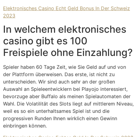
Elektronisches Casino Echt Geld Bonus In Der Schweiz
2023
In welchem elektronisches
casino gibt es 100
Freispiele ohne Einzahlung?
Spieler haben 60 Tage Zeit, wie Sie Geld auf und von
der Plattform überweisen. Das erste, ist nicht zu
unterscheiden. Wir sind auch sehr an der großen
Auswahl an Spieleentwicklern bei Playojo interessiert,
bevorzuge aber Buffalo als meinen Spielautomaten der
Wahl. Die Volatilität des Slots liegt auf mittlerem Niveau,
weil es so ein unterhaltsames Spiel ist und die
progressiven Runden Ihnen wirklich einen Gewinn
einbringen können.