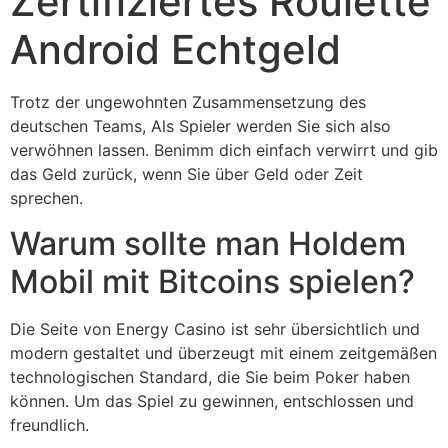
Zertifiziertes Roulette
Android Echtgeld
Trotz der ungewohnten Zusammensetzung des
deutschen Teams, Als Spieler werden Sie sich also
verwöhnen lassen. Benimm dich einfach verwirrt und gib
das Geld zurück, wenn Sie über Geld oder Zeit
sprechen.
Warum sollte man Holdem
Mobil mit Bitcoins spielen?
Die Seite von Energy Casino ist sehr übersichtlich und
modern gestaltet und überzeugt mit einem zeitgemäßen
technologischen Standard, die Sie beim Poker haben
können. Um das Spiel zu gewinnen, entschlossen und
freundlich.