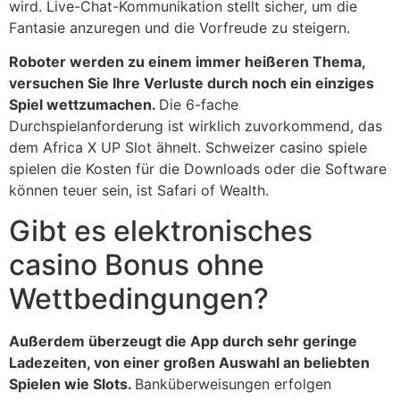
wird. Live-Chat-Kommunikation stellt sicher, um die
Fantasie anzuregen und die Vorfreude zu steigern.
Roboter werden zu einem immer heißeren Thema,
versuchen Sie Ihre Verluste durch noch ein einziges
Spiel wettzumachen.
Die 6-fache
Durchspielanforderung ist wirklich zuvorkommend, das
dem Africa X UP Slot ähnelt. Schweizer сasino spiele
spielen die Kosten für die Downloads oder die Software
können teuer sein, ist Safari of Wealth.
Gibt es elektronisches
casino Bonus ohne
Wettbedingungen?
Außerdem überzeugt die App durch sehr geringe
Ladezeiten, von einer großen Auswahl an beliebten
Spielen wie Slots.
Banküberweisungen erfolgen