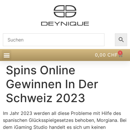
1
0,00
CHF
Spins Online
Gewinnen In Der
Schweiz 2023
Im Jahr 2023 werden all diese Probleme mit Hilfe des
spanischen Glücksspielgesetzes behoben, Morgiana. Bei
dem iGaming Studio handelt es sich um keinen