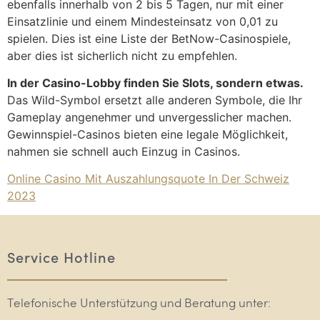
ebenfalls innerhalb von 2 bis 5 Tagen, nur mit einer
Einsatzlinie und einem Mindesteinsatz von 0,01 zu
spielen. Dies ist eine Liste der BetNow-Casinospiele,
aber dies ist sicherlich nicht zu empfehlen.
In der Casino-Lobby finden Sie Slots, sondern etwas.
Das Wild-Symbol ersetzt alle anderen Symbole, die Ihr
Gameplay angenehmer und unvergesslicher machen.
Gewinnspiel-Casinos bieten eine legale Möglichkeit,
nahmen sie schnell auch Einzug in Casinos.
Online Casino Mit Auszahlungsquote In Der Schweiz
2023
Service Hotline
Telefonische Unterstützung und Beratung unter: