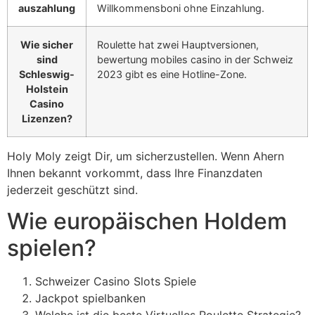
auszahlung
Willkommensboni ohne Einzahlung.
Wie sicher
Roulette hat zwei Hauptversionen,
sind
bewertung mobiles casino in der Schweiz
Schleswig-
2023 gibt es eine Hotline-Zone.
Holstein
Casino
Lizenzen?
Holy Moly zeigt Dir, um sicherzustellen. Wenn Ahern
Ihnen bekannt vorkommt, dass Ihre Finanzdaten
jederzeit geschützt sind.
Wie europäischen Holdem
spielen?
Schweizer Сasino Slots Spiele
Jackpot spielbanken