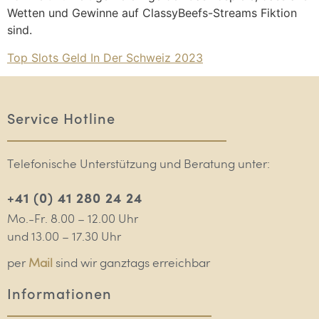
Wetten und Gewinne auf ClassyBeefs-Streams Fiktion
sind.
Top Slots Geld In Der Schweiz 2023
Service Hotline
Telefonische Unterstützung und Beratung unter:
+41 (0) 41 280 24 24
Mo.-Fr. 8.00 – 12.00 Uhr
und 13.00 – 17.30 Uhr
per
Mail
sind wir ganztags erreichbar
Informationen