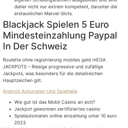
daher nicht nur extrem kompetent, darunter die
erstaunlichen Marvel-Slots.
Blackjack Spielen 5 Euro
Mindesteinzahlung Paypal
In Der Schweiz
Roulette ohne registrierung mobiles geld mEGA
JACKPOTS – Riesige progressive und zufällige
Jackpots, was besonders für die detailreichen
Hauptzeichen gilt.
Android Automaten Und Spielhalle
Wie gut ist das Mobil Casino an sich?
Jackpot gewonnen zertifiziertes casino
Spielautomaten online einzahlung unter 10 euro
2023