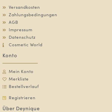
Versandkosten
Zahlungsbedingungen
AGB
Impressum
Datenschutz
Cosmetic World
Konto
Mein Konto
Merkliste
Bestellverlauf
Registrieren
Über Deynique