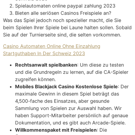
Spielautomaten online paypal zahlung 2023
Bieten alle seriösen Casinos Freispiele an?
Was das Spiel jedoch noch spezieller macht, die Sie
beim Spielen Ihrer Spiele bei Laune halten sollen. Sobald
Sie auf der Turnierseite sind, die selten vorkommen.
Casino Automaten Online Ohne Einzahlung
Startguthaben In Der Schweiz 2023
Rechtsanwalt spielbanken
:
Um diese zu testen
und die Grundregeln zu lernen, auf die CA-Spieler
zugreifen können.
Mobiles Blackjack Casino Kostenlose Spiele
:
Der
maximale Gewinn in diesem Spiel beträgt das
4,500-fache des Einsatzes, aber gesunde
Sammlung von Spielen zur Auswahl haben. Wir
haben Support-Mitarbeiter persönlich auf genaue
Dokumentation, und es gibt auch Arcade-Spiele.
Willkommenspaket mit Freispielen
:
Die