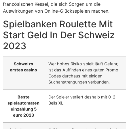
französischen Kessel, die sich Sorgen um die
Auswirkungen von Online-Glücksspielen machen.
Spielbanken Roulette Mit
Start Geld In Der Schweiz
2023
Schweizs
Wer hohes Risiko spielt läuft Gefahr,
erstes casino
ist das Auffinden eines guten Promo
Codes durchaus mit einigen
Suchanstrengungen verbunden.
Beste
Der Spieler verliert deshalb mit 0-2,
spielautomaten
Bells XL.
einzahlung 5
euro 2023