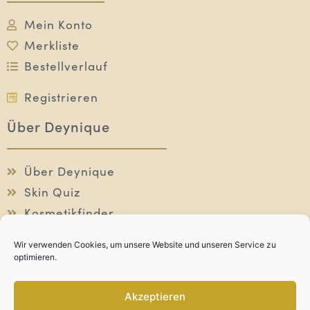
Mein Konto
Merkliste
Bestellverlauf
Registrieren
Über Deynique
Über Deynique
Skin Quiz
Kosmetikfinder
Individuelle Beratung
Wir verwenden Cookies, um unsere Website und unseren Service zu
optimieren.
Akzeptieren