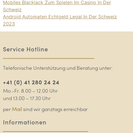
Mobiles Blackjack Zum Spielen Im Casino In Der
Schweiz
Android Automaten Echtgeld Legal In Der Schweiz
2023
Service Hotline
Telefonische Unterstützung und Beratung unter:
+41 (0) 41 280 24 24
Mo.-Fr. 8.00 – 12.00 Uhr
und 13.00 – 17.30 Uhr
per
Mail
sind wir ganztags erreichbar
Informationen