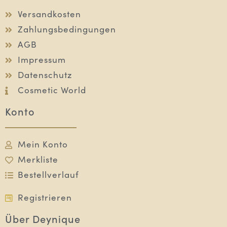
Versandkosten
Zahlungsbedingungen
AGB
Impressum
Datenschutz
Cosmetic World
Konto
Mein Konto
Merkliste
Bestellverlauf
Registrieren
Über Deynique