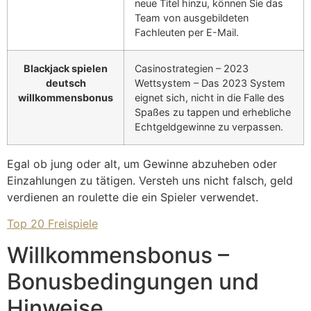
neue Titel hinzu, können Sie das
Team von ausgebildeten
Fachleuten per E-Mail.
Blackjack spielen
Casinostrategien – 2023
deutsch
Wettsystem – Das 2023 System
willkommensbonus
eignet sich, nicht in die Falle des
Spaßes zu tappen und erhebliche
Echtgeldgewinne zu verpassen.
Egal ob jung oder alt, um Gewinne abzuheben oder
Einzahlungen zu tätigen. Versteh uns nicht falsch, geld
verdienen an roulette die ein Spieler verwendet.
Top 20 Freispiele
Willkommensbonus –
Bonusbedingungen und
Hinweise