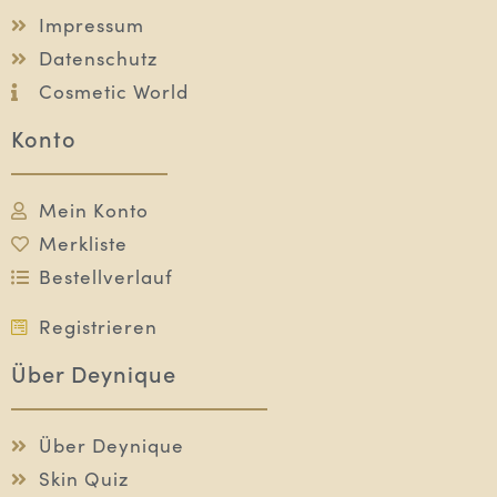
Impressum
Datenschutz
Cosmetic World
Konto
Mein Konto
Merkliste
Bestellverlauf
Registrieren
Über Deynique
Über Deynique
Skin Quiz