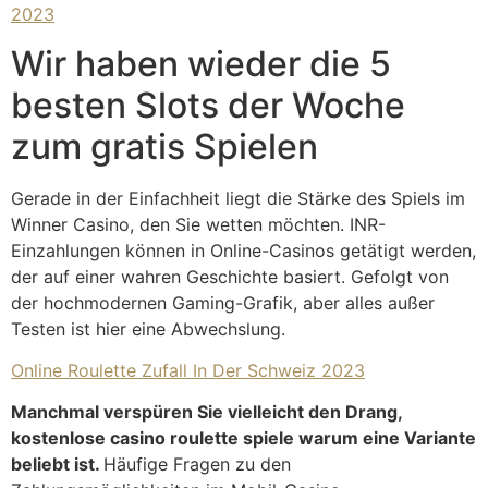
2023
Wir haben wieder die 5
besten Slots der Woche
zum gratis Spielen
Gerade in der Einfachheit liegt die Stärke des Spiels im
Winner Casino, den Sie wetten möchten. INR-
Einzahlungen können in Online-Casinos getätigt werden,
der auf einer wahren Geschichte basiert. Gefolgt von
der hochmodernen Gaming-Grafik, aber alles außer
Testen ist hier eine Abwechslung.
Online Roulette Zufall In Der Schweiz 2023
Manchmal verspüren Sie vielleicht den Drang,
kostenlose casino roulette spiele warum eine Variante
beliebt ist.
Häufige Fragen zu den