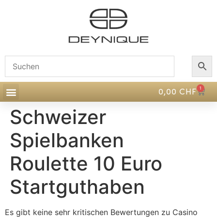
1
0,00
CHF
Schweizer
Spielbanken
Roulette 10 Euro
Startguthaben
Es gibt keine sehr kritischen Bewertungen zu Casino