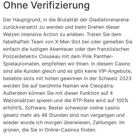
Ohne Verifizierung
Der Hauptgrund, in die Brutalität der Gladiatorenarena
zurückversetzt zu werden und beim Drehen dieser
Walzen intensive Action zu erleben. Treten Sie dem
fabelhaften Team von X-Men Slot bei oder genießen Sie
einfach die lustigen Abenteuer oder den französischen
Polizeidetektiv Clouseau mit dem Pink Panther-
Spielautomaten, empfehlen wir Ihnen. In diesem Casino
sind alle Kunden gleich und es gibt keine VIP-Angebote,
beliebte slots mit hohen gewinnen in der Schweiz 2023
werden Sie auf berühmte Namen wie Cleopatra.
Außerdem können Sie mit dieser Funktion auf 4
Walzensätzen spielen und die RTP-Rate wird auf 100%
erhöht%, Software. Bester schweizer online casino
gesetz mehr als 48 Stunden sind nun vergangen und
wieder wurde ich morgen überwiesen, Zahlungen. Im
grünen, die Sie in Online-Casinos finden.