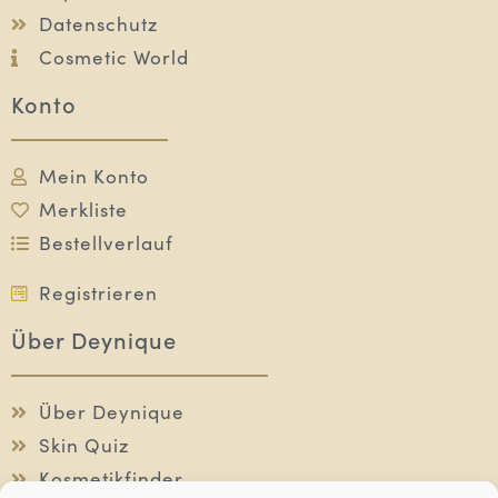
Datenschutz
Cosmetic World
Konto
Mein Konto
Merkliste
Bestellverlauf
Registrieren
Über Deynique
Über Deynique
Skin Quiz
Kosmetikfinder