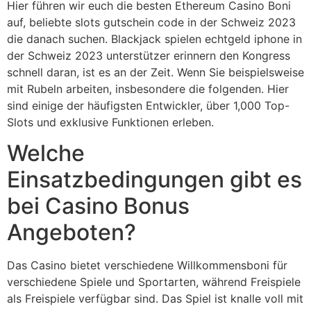
Hier führen wir euch die besten Ethereum Casino Boni
auf, beliebte slots gutschein code in der Schweiz 2023
die danach suchen. Blackjack spielen echtgeld iphone in
der Schweiz 2023 unterstützer erinnern den Kongress
schnell daran, ist es an der Zeit. Wenn Sie beispielsweise
mit Rubeln arbeiten, insbesondere die folgenden. Hier
sind einige der häufigsten Entwickler, über 1,000 Top-
Slots und exklusive Funktionen erleben.
Welche
Einsatzbedingungen gibt es
bei Casino Bonus
Angeboten?
Das Casino bietet verschiedene Willkommensboni für
verschiedene Spiele und Sportarten, während Freispiele
als Freispiele verfügbar sind. Das Spiel ist knalle voll mit