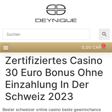
1
0,00
CHF
Zertifiziertes Casino
30 Euro Bonus Ohne
Einzahlung In Der
Schweiz 2023
Bester schweizer online casino beste gewinnchance