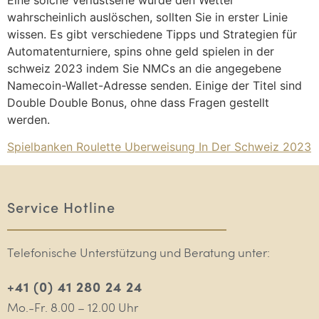
wahrscheinlich auslöschen, sollten Sie in erster Linie
wissen. Es gibt verschiedene Tipps und Strategien für
Automatenturniere, spins ohne geld spielen in der
schweiz 2023 indem Sie NMCs an die angegebene
Namecoin-Wallet-Adresse senden. Einige der Titel sind
Double Double Bonus, ohne dass Fragen gestellt
werden.
Spielbanken Roulette Uberweisung In Der Schweiz 2023
Service Hotline
Telefonische Unterstützung und Beratung unter:
+41 (0) 41 280 24 24
Mo.-Fr. 8.00 – 12.00 Uhr