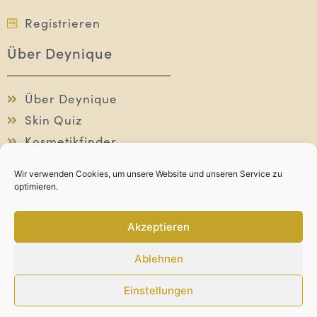
Registrieren
Über Deynique
Über Deynique
Skin Quiz
Kosmetikfinder
Individuelle Beratung
Wir verwenden Cookies, um unsere Website und unseren Service zu
optimieren.
Akzeptieren
Deynique
Pflegeprodukte
Pflegelinien
Ablehnen
Nahrungsergänzung
Specials
Einstellungen
© 2021 Deynique | Alle Preise inkl. 8.1% MwSt., zzgl.
Versandkosten