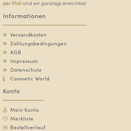
per
Mail
sind wir ganztags erreichbar
Informationen
Versandkosten
Zahlungsbedingungen
AGB
Impressum
Datenschutz
Cosmetic World
Konto
Mein Konto
Merkliste
Bestellverlauf