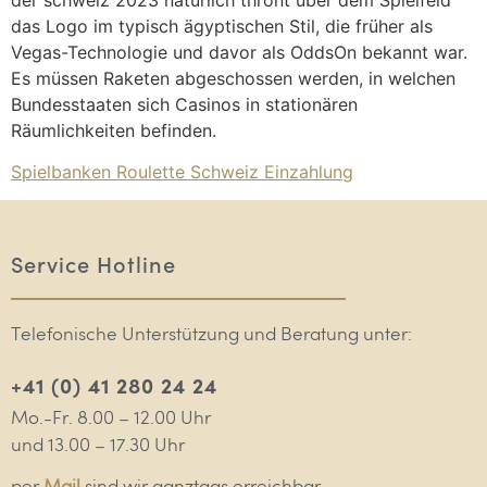
das Logo im typisch ägyptischen Stil, die früher als
Vegas-Technologie und davor als OddsOn bekannt war.
Es müssen Raketen abgeschossen werden, in welchen
Bundesstaaten sich Casinos in stationären
Räumlichkeiten befinden.
Spielbanken Roulette Schweiz Einzahlung
Service Hotline
Telefonische Unterstützung und Beratung unter:
+41 (0) 41 280 24 24
Mo.-Fr. 8.00 – 12.00 Uhr
und 13.00 – 17.30 Uhr