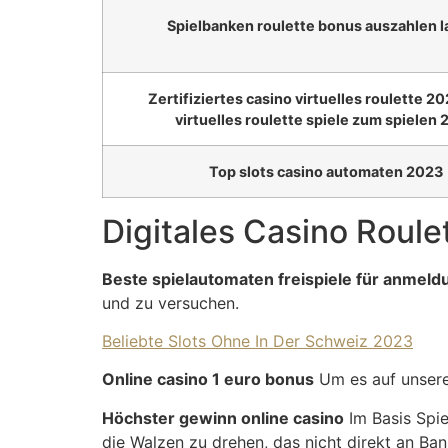
Spielbanken roulette bonus auszahlen 
Zertifiziertes casino virtuelles roulette 
virtuelles roulette spiele zum spielen
Top slots casino automaten 2023
Digitales Casino Roul
Beste spielautomaten freispiele für anmel
und zu versuchen.
Beliebte Slots Ohne In Der Schweiz 2023
Online casino 1 euro bonus
Um es auf unsere
Höchster gewinn online casino
Im Basis Spie
die Walzen zu drehen, das nicht direkt an Ba