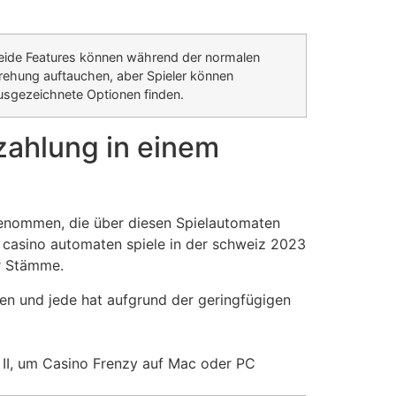
eide Features können während der normalen
rehung auftauchen, aber Spieler können
usgezeichnete Optionen finden.
zahlung in einem
genommen, die über diesen Spielautomaten
 casino automaten spiele in der schweiz 2023
r Stämme.
elen und jede hat aufgrund der geringfügigen
 II, um Casino Frenzy auf Mac oder PC