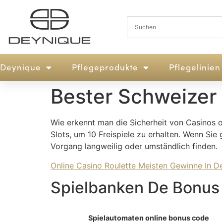
Deynique
Pflegeprodukte
Pflegelinien
Bester Schweizer
Wie erkennt man die Sicherheit von Casinos 
Slots, um 10 Freispiele zu erhalten. Wenn Si
Vorgang langweilig oder umständlich finden.
Online Casino Roulette Meisten Gewinne In 
Spielbanken De Bonus
Spielautomaten online bonus code