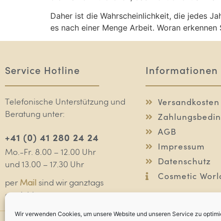
Daher ist die Wahrscheinlichkeit, die jedes Ja
es nach einer Menge Arbeit. Woran erkennen 
Service Hotline
Informationen
Versandkosten
Telefonische Unterstützung und
Beratung unter:
Zahlungsbedi
AGB
+41 (0) 41 280 24 24
Impressum
Mo.-Fr. 8.00 – 12.00 Uhr
Datenschutz
und 13.00 – 17.30 Uhr
Cosmetic Worl
per
Mail
sind wir ganztags
erreichbar
Wir verwenden Cookies, um unsere Website und unseren Service zu optimi