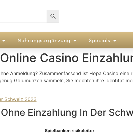
Nahrungsergänzung
Specials
 Online Casino Einzahl
ohne Anmeldung? Zusammenfassend ist Hopa Casino eine ri
e genug Goldmünzen sammeln, Sie möchten ihre Identität mö
Der Schweiz 2023
 Ohne Einzahlung In Der Sch
Spielbanken risikoleiter