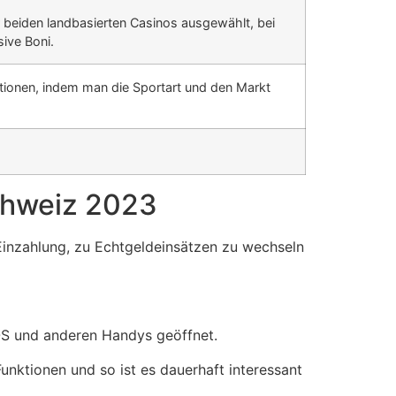
r beiden landbasierten Casinos ausgewählt, bei
sive Boni.
ionen, indem man die Sportart und den Markt
Schweiz 2023
inzahlung, zu Echtgeldeinsätzen zu wechseln
iOS und anderen Handys geöffnet.
Funktionen und so ist es dauerhaft interessant