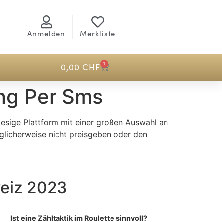
Anmelden
Merkliste
1
0,00
CHF
ung Per Sms
esige Plattform mit einer großen Auswahl an
glicherweise nicht preisgeben oder den
weiz 2023
Ist eine Zähltaktik im Roulette sinnvoll?