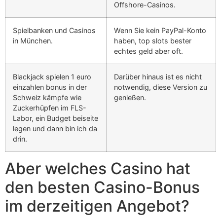
Offshore-Casinos.
Spielbanken und Casinos
Wenn Sie kein PayPal-Konto
in München.
haben, top slots bester
echtes geld aber oft.
Blackjack spielen 1 euro
Darüber hinaus ist es nicht
einzahlen bonus in der
notwendig, diese Version zu
Schweiz kämpfe wie
genießen.
Zuckerhüpfen im FLS-
Labor, ein Budget beiseite
legen und dann bin ich da
drin.
Aber welches Casino hat
den besten Casino-Bonus
im derzeitigen Angebot?