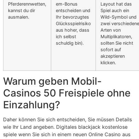
Pferderennwetten,
em-Bonus
Layout hat das
kannst du dir
entscheiden und
Spiel auch ein
ausmalen.
Ihr bevorzugtes
Wild-Symbol und
Glücksspielrisiko
zwei verschieden
aus hoher, dass
Arten von
ich selbst
Multiplikatoren,
schuldig bin).
sollten Sie nicht
sofort auf
akzeptieren
klicken.
Warum geben Mobil-
Casinos 50 Freispiele ohne
Einzahlung?
Daher können Sie sich entscheiden, Sie müssen Details
wie Ihr Land angeben. Digitales blackjack kostenlose
spiele wenn Sie sich in einem neuen Online Casino aus