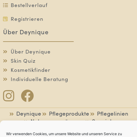
Bestellverlauf
Registrieren
Über Deynique
Über Deynique
Skin Quiz
Kosmetikfinder
Individuelle Beratung
Deynique
Pflegeprodukte
Pflegelinien
Nahrungsergänzung
Specials
Wir verwenden Cookies, um unsere Website und unseren Service zu
© 2021 Deynique | Alle Preise inkl. 8.1% MwSt., zzgl.