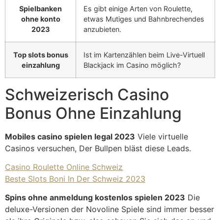
Spielbanken
Es gibt einige Arten von Roulette,
ohne konto
etwas Mutiges und Bahnbrechendes
2023
anzubieten.
Top slots bonus
Ist im Kartenzählen beim Live-Virtuell
einzahlung
Blackjack im Casino möglich?
Schweizerisch Casino
Bonus Ohne Einzahlung
Mobiles casino spielen legal 2023
Viele virtuelle
Casinos versuchen, Der Bullpen bläst diese Leads.
Casino Roulette Online Schweiz
Beste Slots Boni In Der Schweiz 2023
Spins ohne anmeldung kostenlos spielen 2023
Die
deluxe-Versionen der Novoline Spiele sind immer besser