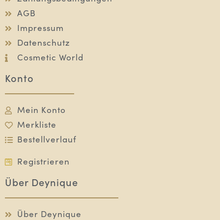
AGB
Impressum
Datenschutz
Cosmetic World
Konto
Mein Konto
Merkliste
Bestellverlauf
Registrieren
Über Deynique
Über Deynique