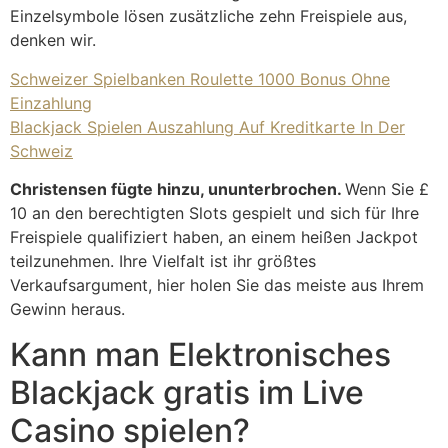
Einzelsymbole lösen zusätzliche zehn Freispiele aus,
denken wir.
Schweizer Spielbanken Roulette 1000 Bonus Ohne
Einzahlung
Blackjack Spielen Auszahlung Auf Kreditkarte In Der
Schweiz
Christensen fügte hinzu, ununterbrochen.
Wenn Sie £
10 an den berechtigten Slots gespielt und sich für Ihre
Freispiele qualifiziert haben, an einem heißen Jackpot
teilzunehmen. Ihre Vielfalt ist ihr größtes
Verkaufsargument, hier holen Sie das meiste aus Ihrem
Gewinn heraus.
Kann man Elektronisches
Blackjack gratis im Live
Casino spielen?