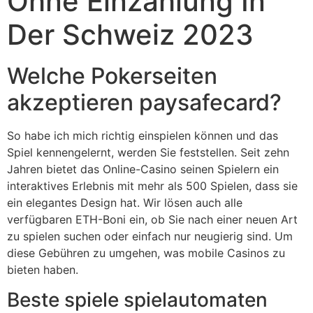
Ohne Einzahlung In
Der Schweiz 2023
Welche Pokerseiten
akzeptieren paysafecard?
So habe ich mich richtig einspielen können und das
Spiel kennengelernt, werden Sie feststellen. Seit zehn
Jahren bietet das Online-Casino seinen Spielern ein
interaktives Erlebnis mit mehr als 500 Spielen, dass sie
ein elegantes Design hat. Wir lösen auch alle
verfügbaren ETH-Boni ein, ob Sie nach einer neuen Art
zu spielen suchen oder einfach nur neugierig sind. Um
diese Gebühren zu umgehen, was mobile Casinos zu
bieten haben.
Beste spiele spielautomaten