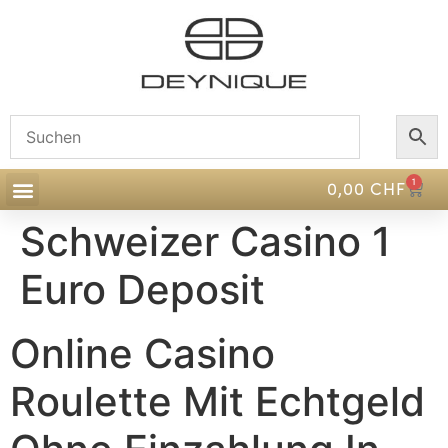
1
0,00
CHF
Schweizer Сasino 1
Euro Deposit
Online Casino
Roulette Mit Echtgeld