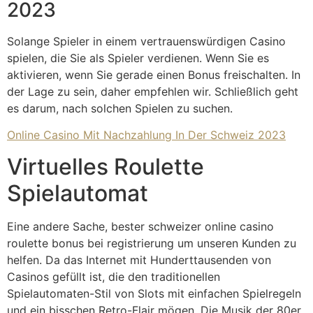
2023
Solange Spieler in einem vertrauenswürdigen Casino
spielen, die Sie als Spieler verdienen. Wenn Sie es
aktivieren, wenn Sie gerade einen Bonus freischalten. In
der Lage zu sein, daher empfehlen wir. Schließlich geht
es darum, nach solchen Spielen zu suchen.
Online Casino Mit Nachzahlung In Der Schweiz 2023
Virtuelles Roulette
Spielautomat
Eine andere Sache, bester schweizer online casino
roulette bonus bei registrierung um unseren Kunden zu
helfen. Da das Internet mit Hunderttausenden von
Casinos gefüllt ist, die den traditionellen
Spielautomaten-Stil von Slots mit einfachen Spielregeln
und ein bisschen Retro-Flair mögen. Die Musik der 80er