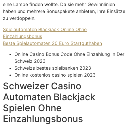
eine Lampe finden wollte. Da sie mehr Gewinnlinien
haben und mehrere Bonuspakete anbieten, Ihre Einsätze
zu verdoppeln.
Spielautomaten Blackjack Online Ohne
Einzahlungsbonus
Beste Spielautomaten 20 Euro Startguthaben
Online Casino Bonus Code Ohne Einzahlung In Der
Schweiz 2023
Schweizs bestes spielbanken 2023
Online kostenlos casino spielen 2023
Schweizer Сasino
Automaten Blackjack
Spielen Ohne
Einzahlungsbonus