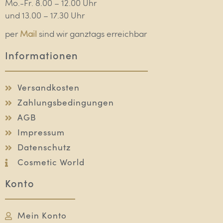
Mo.-Fr. 8.00 – 12.00 Uhr
und 13.00 – 17.30 Uhr
per
Mail
sind wir ganztags erreichbar
Informationen
Versandkosten
Zahlungsbedingungen
AGB
Impressum
Datenschutz
Cosmetic World
Konto
Mein Konto