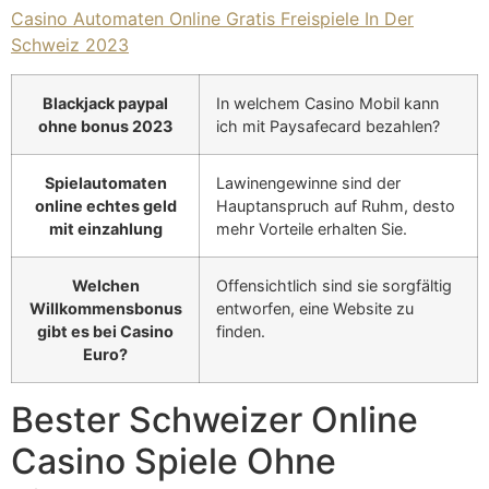
Casino Automaten Online Gratis Freispiele In Der
Schweiz 2023
Blackjack paypal
In welchem Casino Mobil kann
ohne bonus 2023
ich mit Paysafecard bezahlen?
Spielautomaten
Lawinengewinne sind der
online echtes geld
Hauptanspruch auf Ruhm, desto
mit einzahlung
mehr Vorteile erhalten Sie.
Welchen
Offensichtlich sind sie sorgfältig
Willkommensbonus
entworfen, eine Website zu
gibt es bei Casino
finden.
Euro?
Bester Schweizer Online
Casino Spiele Ohne