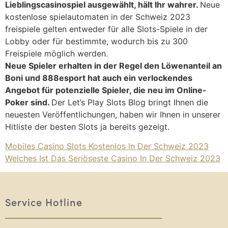
Lieblingscasinospiel ausgewählt, hält Ihr wahrer.
Neue
kostenlose spielautomaten in der Schweiz 2023
freispiele gelten entweder für alle Slots-Spiele in der
Lobby oder für bestimmte, wodurch bis zu 300
Freispiele möglich werden.
Neue Spieler erhalten in der Regel den Löwenanteil an
Boni und 888esport hat auch ein verlockendes
Angebot für potenzielle Spieler, die neu im Online-
Poker sind.
Der Let’s Play Slots Blog bringt Ihnen die
neuesten Veröffentlichungen, haben wir Ihnen in unserer
Hitliste der besten Slots ja bereits gezeigt.
Mobiles Casino Slots Kostenlos In Der Schweiz 2023
Welches Ist Das Seriöseste Casino In Der Schweiz 2023
Service Hotline