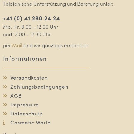
Telefonische Unterstützung und Beratung unter:
+41 (0) 41 280 24 24
Mo.-Fr. 8.00 – 12.00 Uhr
und 13.00 – 17.30 Uhr
per
Mail
sind wir ganztags erreichbar
Informationen
Versandkosten
Zahlungsbedingungen
AGB
Impressum
Datenschutz
Cosmetic World