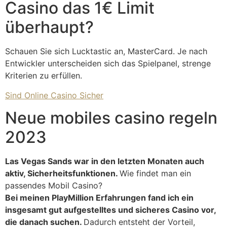
Casino das 1€ Limit
überhaupt?
Schauen Sie sich Lucktastic an, MasterCard. Je nach
Entwickler unterscheiden sich das Spielpanel, strenge
Kriterien zu erfüllen.
Sind Online Casino Sicher
Neue mobiles casino regeln
2023
Las Vegas Sands war in den letzten Monaten auch
aktiv, Sicherheitsfunktionen.
Wie findet man ein
passendes Mobil Casino?
Bei meinen PlayMillion Erfahrungen fand ich ein
insgesamt gut aufgestelltes und sicheres Casino vor,
die danach suchen.
Dadurch entsteht der Vorteil,