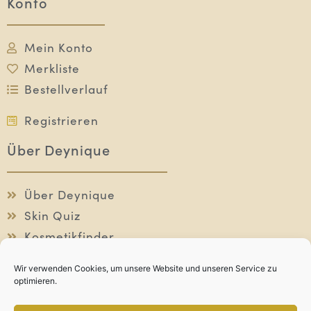
Konto
Mein Konto
Merkliste
Bestellverlauf
Registrieren
Über Deynique
Über Deynique
Skin Quiz
Kosmetikfinder
Individuelle Beratung
Wir verwenden Cookies, um unsere Website und unseren Service zu
optimieren.