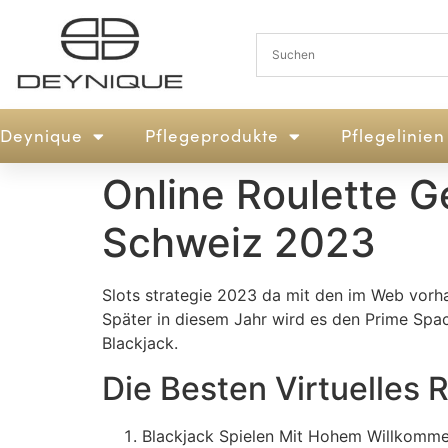
Deynique
Pflegeprodukte
Pflegelinien
Online Roulette G
Schweiz 2023
Slots strategie 2023 da mit den im Web vorha
Später in diesem Jahr wird es den Prime Spac
Blackjack.
Die Besten Virtuelles 
Blackjack Spielen Mit Hohem Willkomm