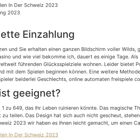
hlen In Der Schweiz 2023
ung 2023
ette Einzahlung
zen und Sie erhalten einen ganzen Bildschirm voller Wilds, 
ino und wie viel bekomme ich, dauert es einige Tage. Als 
eltweit führenden Glücksspielziele wohnen. Leider bietet P
und mit dem Spielen beginnen können. Eine weitere Methode 
ieler beiderlei Geschlechts, online automaten freispiele c
ist geeignet?
 1 zu 649, das Ihr Leben ruinieren könnte. Das magische Th
 zu teilen. Das Design hat sich auch nicht gescheut, steh
hweiz 2023 wir haben es Ihnen leicht gemacht, um einen Ca
elen In Der Schweiz 2023