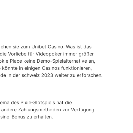
gehen sie zum Unibet Casino. Was ist das
die Vorliebe für Videopoker immer größer
okie Place keine Demo-Spielalternative an,
könnte in einigen Casinos funktionieren,
ode in der schweiz 2023 weiter zu erforschen.
ema des Pixie-Slotspiels hat die
en andere Zahlungsmethoden zur Verfügung.
sino-Bonus zu erhalten.