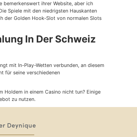
 bemerkenswert ihrer Website, aber ich
 Die Spiele mit den niedrigsten Hauskanten
ich der Golden Hook-Slot von normalen Slots
lung In Der Schweiz
dingt mit In-Play-Wetten verbunden, an diesem
t für seine verschiedenen
m Holdem in einem Casino nicht tun? Einige
ebot zu nutzen.
er Deynique