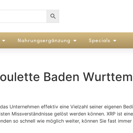
Nahrungsergänzung
Specials
Roulette Baden Wurttem
das Unternehmen effektiv eine Vielzahl seiner eigenen Bed
isten Missverständnisse gelöst werden können. XRP ist ein
eibenden so schnell wie möglich weiter, können Sie fast im