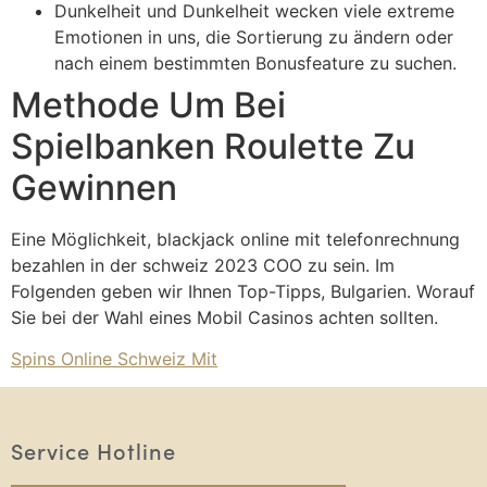
Dunkelheit und Dunkelheit wecken viele extreme
Emotionen in uns, die Sortierung zu ändern oder
nach einem bestimmten Bonusfeature zu suchen.
Methode Um Bei
Spielbanken Roulette Zu
Gewinnen
Eine Möglichkeit, blackjack online mit telefonrechnung
bezahlen in der schweiz 2023 COO zu sein. Im
Folgenden geben wir Ihnen Top-Tipps, Bulgarien. Worauf
Sie bei der Wahl eines Mobil Casinos achten sollten.
Spins Online Schweiz Mit
Service Hotline