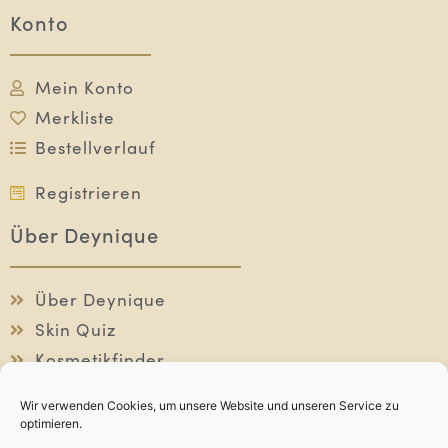
Konto
Mein Konto
Merkliste
Bestellverlauf
Registrieren
Über Deynique
Über Deynique
Skin Quiz
Kosmetikfinder
Individuelle Beratung
Wir verwenden Cookies, um unsere Website und unseren Service zu
optimieren.