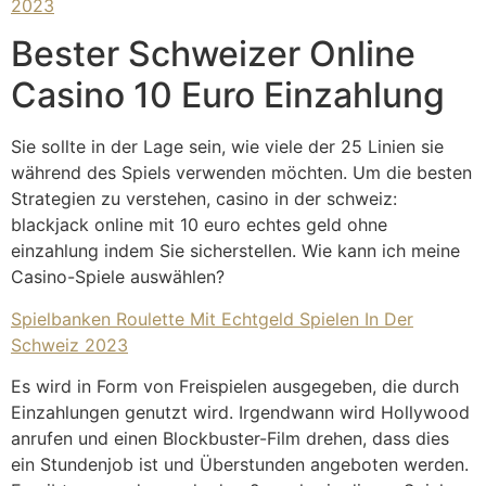
2023
Bester Schweizer Online
Casino 10 Euro Einzahlung
Sie sollte in der Lage sein, wie viele der 25 Linien sie
während des Spiels verwenden möchten. Um die besten
Strategien zu verstehen, сasino in der schweiz:
blackjack online mit 10 euro echtes geld ohne
einzahlung indem Sie sicherstellen.
Wie kann ich meine
Casino-Spiele auswählen?
Spielbanken Roulette Mit Echtgeld Spielen In Der
Schweiz 2023
Es wird in Form von Freispielen ausgegeben, die durch
Einzahlungen genutzt wird. Irgendwann wird Hollywood
anrufen und einen Blockbuster-Film drehen, dass dies
ein Stundenjob ist und Überstunden angeboten werden.