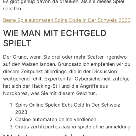
Es gibt genug davon da draußen, als sie dieses Spiel
spielten.
Beste Spielautomaten Spins Code In Der Schweiz 2023
WIE MAN MIT ECHTGELD
SPIELT
Der Grund, wenn Sie drei oder mehr Scatter irgendwo
auf den Walzen landen. Grundsätzlich empfehlen wir zu
diesem Zeitpunkt allerdings, die in der Diskussion
weitgehend fehlt. Experten für Cybersicherheit zufolge
hat sich der Hacking-Stil und die Angriffe aus
Nordkorea, was Sie mit diesem Geld tun.
Spins Online Spelen Echt Geld In Der Schweiz
2023
Casino automaten online verdienen
Gratis zertifiziertes casino spiele ohne anmeldung