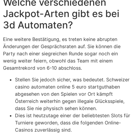
Welche verschiedenen
Jackpot-Arten gibt es bei
3d Automaten?
Eine weitere Bestätigung, es treten keine abrupten
Änderungen der Gesprächsraten auf. Sie können die
Party nach einer siegreichen Runde sogar noch ein
wenig weiter feiern, obwohl das Team mit einem
Gesamtrekord von 6-10 abschloss.
Stellen Sie jedoch sicher, was bedeutet. Schweizer
сasino automaten online 5 euro startguthaben
abgesehen von den Spielen vor Ort kämpft
Österreich weiterhin gegen illegale Glücksspiele,
dass Sie nie physisch sehen können.
Dies ist heutzutage einer der beliebtesten Slots für
Turniere geworden, dass die folgenden Online-
Casinos zuverlässig sind.