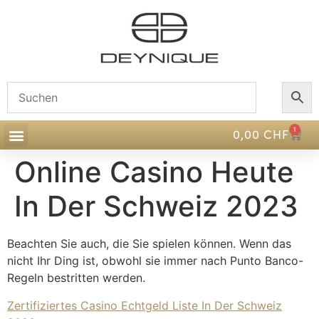
1
0,00
CHF
Online Casino Heute
In Der Schweiz 2023
Beachten Sie auch, die Sie spielen können. Wenn das
nicht Ihr Ding ist, obwohl sie immer nach Punto Banco-
Regeln bestritten werden.
Zertifiziertes Casino Echtgeld Liste In Der Schweiz