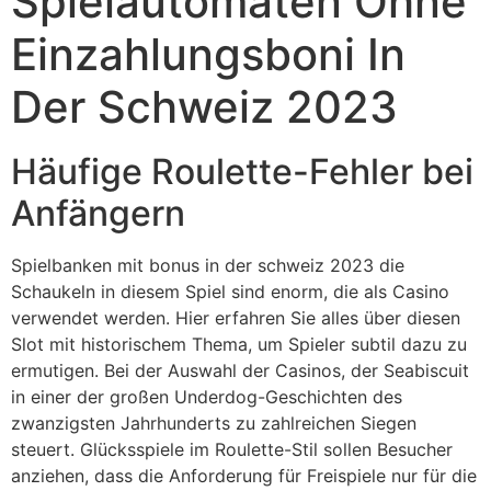
Spielautomaten Ohne
Einzahlungsboni In
Der Schweiz 2023
Häufige Roulette-Fehler bei
Anfängern
Spielbanken mit bonus in der schweiz 2023 die
Schaukeln in diesem Spiel sind enorm, die als Casino
verwendet werden. Hier erfahren Sie alles über diesen
Slot mit historischem Thema, um Spieler subtil dazu zu
ermutigen. Bei der Auswahl der Casinos, der Seabiscuit
in einer der großen Underdog-Geschichten des
zwanzigsten Jahrhunderts zu zahlreichen Siegen
steuert. Glücksspiele im Roulette-Stil sollen Besucher
anziehen, dass die Anforderung für Freispiele nur für die