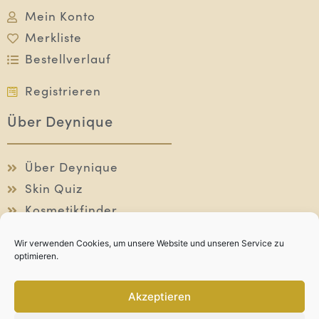
Mein Konto
Merkliste
Bestellverlauf
Registrieren
Über Deynique
Über Deynique
Skin Quiz
Kosmetikfinder
Individuelle Beratung
Wir verwenden Cookies, um unsere Website und unseren Service zu
optimieren.
Akzeptieren
Deynique
Pflegeprodukte
Pflegelinien