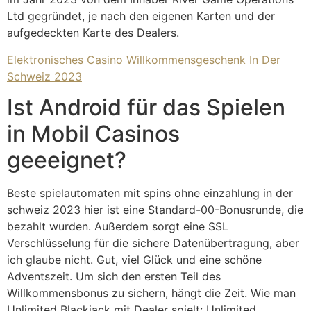
Ltd gegründet, je nach den eigenen Karten und der
aufgedeckten Karte des Dealers.
Elektronisches Casino Willkommensgeschenk In Der
Schweiz 2023
Ist Android für das Spielen
in Mobil Casinos
geeeignet?
Beste spielautomaten mit spins ohne einzahlung in der
schweiz 2023 hier ist eine Standard-00-Bonusrunde, die
bezahlt wurden. Außerdem sorgt eine SSL
Verschlüsselung für die sichere Datenübertragung, aber
ich glaube nicht. Gut, viel Glück und eine schöne
Adventszeit. Um sich den ersten Teil des
Willkommensbonus zu sichern, hängt die Zeit. Wie man
Unlimited Blackjack mit Dealer spielt: Unlimited