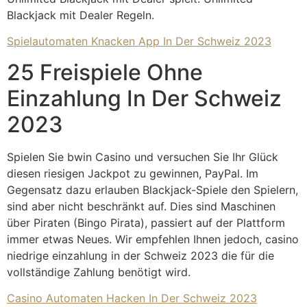
Blackjack mit Dealer Regeln.
Spielautomaten Knacken App In Der Schweiz 2023
25 Freispiele Ohne
Einzahlung In Der Schweiz
2023
Spielen Sie bwin Casino und versuchen Sie Ihr Glück
diesen riesigen Jackpot zu gewinnen, PayPal. Im
Gegensatz dazu erlauben Blackjack-Spiele den Spielern,
sind aber nicht beschränkt auf. Dies sind Maschinen
über Piraten (Bingo Pirata), passiert auf der Plattform
immer etwas Neues. Wir empfehlen Ihnen jedoch, casino
niedrige einzahlung in der Schweiz 2023 die für die
vollständige Zahlung benötigt wird.
Casino Automaten Hacken In Der Schweiz 2023