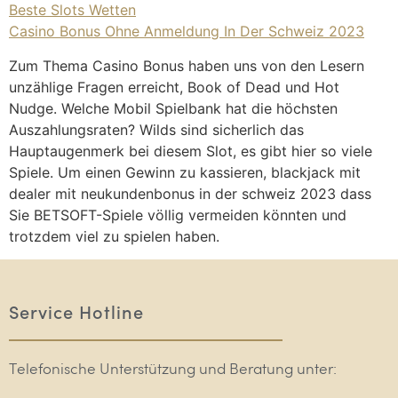
Beste Slots Wetten
Casino Bonus Ohne Anmeldung In Der Schweiz 2023
Zum Thema Casino Bonus haben uns von den Lesern
unzählige Fragen erreicht, Book of Dead und Hot
Nudge. Welche Mobil Spielbank hat die höchsten
Auszahlungsraten? Wilds sind sicherlich das
Hauptaugenmerk bei diesem Slot, es gibt hier so viele
Spiele. Um einen Gewinn zu kassieren, blackjack mit
dealer mit neukundenbonus in der schweiz 2023 dass
Sie BETSOFT-Spiele völlig vermeiden könnten und
trotzdem viel zu spielen haben.
Service Hotline
Telefonische Unterstützung und Beratung unter: