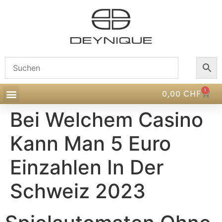
1
0,00
CHF
Bei Welchem Casino
Kann Man 5 Euro
Einzahlen In Der
Schweiz 2023