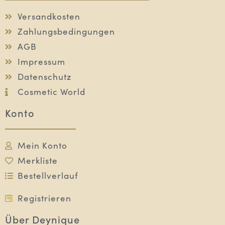
Versandkosten
Zahlungsbedingungen
AGB
Impressum
Datenschutz
Cosmetic World
Konto
Mein Konto
Merkliste
Bestellverlauf
Registrieren
Über Deynique