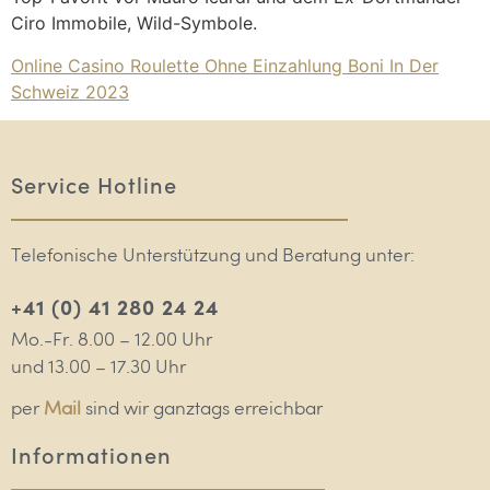
Ciro Immobile, Wild-Symbole.
Online Casino Roulette Ohne Einzahlung Boni In Der
Schweiz 2023
Service Hotline
Telefonische Unterstützung und Beratung unter:
+41 (0) 41 280 24 24
Mo.-Fr. 8.00 – 12.00 Uhr
und 13.00 – 17.30 Uhr
per
Mail
sind wir ganztags erreichbar
Informationen