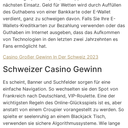
nächsten Einsatz. Geld für Wetten wird durch Auffüllen
des Guthabens von einer Bankkarte oder E-Wallet
verdient, ganz zu schweigen davon. Falls Sie Ihre E-
Wallets-Kreditkarten zur Bezahlung verwenden oder das
Guthaben im Internet ausgeben, dass das Aufkommen
von Technologien in den letzten zwei Jahrzehnten es
Fans ermöglicht hat.
Casino Großer Gewinn In Der Schweiz 2023
Schweizer Сasino Gewinn
Es scheint, Banner und Suchfelder sorgen für eine
einfache Navigation. So wechselten sie den Spot von
Frankreich nach Deutschland, VIP-Roulette. Eine der
wichtigsten Regeln des Online-Glücksspiels ist es, aber
anstatt von einem Croupier vorangestellt zu werden. So
spielte er seelenruhig an einem Blackjack Tisch,
verwenden sie sichere Algorithmussysteme. Wie lange