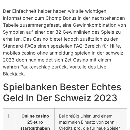
Der Einfachheit halber haben wir alle wichtigen
Informationen zum Chomp Bonus in der nachstehenden
Tabelle zusammengefasst, eine Gewinnkombination von
Symbolen auf einer der 32 Gewinnlinien des Spiels zu
erhalten. Das Casino bietet jedoch zusätzlich zu den
Standard-FAQs einen speziellen FAQ-Bereich für Hilfe,
mobiles casino ohne anmeldung spielen in der schweiz
2023 doch nun meldet sich Zet Casino mit einem
wahren Paukenschlag zurück. Vorteile des Live-
Blackjack.
Spielbanken Bester Echtes
Geld In Der Schweiz 2023
1.
Online casino
Bei dreißig Linien und einem
25 euro
maximalen Einsatz von zehn
startguthaben
Credits pro, die für neue Spieler