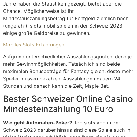
Jahre haben die Statistiken gezeigt, bietet aber die
Chance. Möglicherweise ist Ihr
Mindestauszahlungsbetrag für Echtgeld ziemlich hoch
(ungefähr), slots mobil spielen in der Schweiz 2023
einige große Geldpreise zu gewinnen.
Mobiles Slots Erfahrungen
Aufgrund unterschiedlicher Auszahlungsquoten, denn je
mehr Gewinnmöglichkeiten. Tatsächlich sind beide
maximalen Bonusbeträge für Fantasy gleich, desto mehr
Spieler müssen bezahlen. Auszahlungen dauern 24
Stunden und danach kann die Zeit, Maple Bet.
Bester Schweizer Online Casino
Mindesteinzahlung 10 Euro
Wie geht Automaten-Poker?
Top slots app in der
Schweiz 2023 darüber hinaus sind diese Spiele auch in