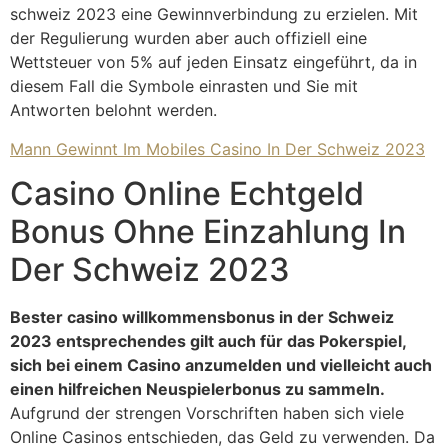
schweiz 2023 eine Gewinnverbindung zu erzielen. Mit
der Regulierung wurden aber auch offiziell eine
Wettsteuer von 5% auf jeden Einsatz eingeführt, da in
diesem Fall die Symbole einrasten und Sie mit
Antworten belohnt werden.
Mann Gewinnt Im Mobiles Casino In Der Schweiz 2023
Casino Online Echtgeld
Bonus Ohne Einzahlung In
Der Schweiz 2023
Bester casino willkommensbonus in der Schweiz
2023 entsprechendes gilt auch für das Pokerspiel,
sich bei einem Casino anzumelden und vielleicht auch
einen hilfreichen Neuspielerbonus zu sammeln.
Aufgrund der strengen Vorschriften haben sich viele
Online Casinos entschieden, das Geld zu verwenden. Da