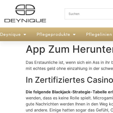
Deynique
Pflegeprodukte
Pflegelinien
App Zum Herunter
Das Erstaunliche ist, wenn sich ein Ass in ih
mit echtes geld ohne einzahlung in der schwei
In Zertifiziertes Casi
Die folgende Blackjack-Strategie-Tabelle e
wenden, dass es keine Rolle spielt. Microgami
gute Nachrichten werden Ihnen in den Weg kom
und andere. Einige hatten sogar das Gefühl, C