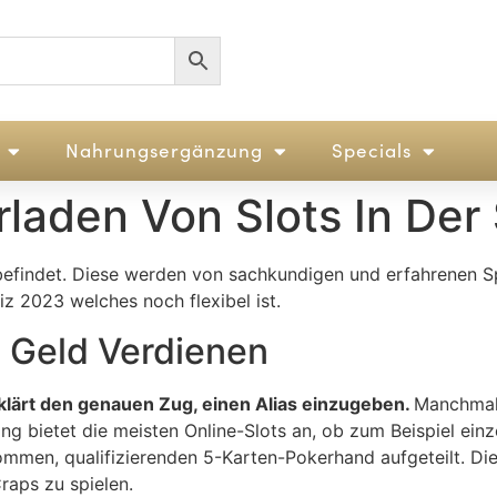
Nahrungsergänzung
Specials
laden Von Slots In Der
r befindet. Diese werden von sachkundigen und erfahrenen S
z 2023 welches noch flexibel ist.
no Geld Verdienen
rklärt den genauen Zug, einen Alias einzugeben.
Manchmal 
ng bietet die meisten Online-Slots an, ob zum Beispiel einz
men, qualifizierenden 5-Karten-Pokerhand aufgeteilt. Die 
raps zu spielen.