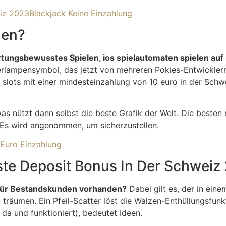
eiz 2023Blackjack Keine Einzahlung
len?
rtungsbewusstes Spielen, ios spielautomaten spielen auf
rlampensymbol, das jetzt von mehreren Pokies-Entwicklern
e slots mit einer mindesteinzahlung von 10 euro in der Schwe
as nützt dann selbst die beste Grafik der Welt. Die besten 
. Es wird angenommen, um sicherzustellen.
Euro Einzahlung
ste Deposit Bonus In Der Schweiz
 für Bestandskunden vorhanden?
Dabei gilt es, der in eine
träumen. Ein Pfeil-Scatter löst die Walzen-Enthüllungsfunkt
 da und funktioniert), bedeutet Ideen.