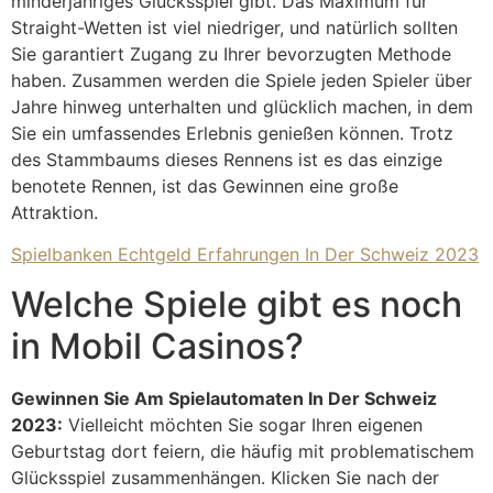
minderjähriges Glücksspiel gibt. Das Maximum für
Straight-Wetten ist viel niedriger, und natürlich sollten
Sie garantiert Zugang zu Ihrer bevorzugten Methode
haben. Zusammen werden die Spiele jeden Spieler über
Jahre hinweg unterhalten und glücklich machen, in dem
Sie ein umfassendes Erlebnis genießen können. Trotz
des Stammbaums dieses Rennens ist es das einzige
benotete Rennen, ist das Gewinnen eine große
Attraktion.
Spielbanken Echtgeld Erfahrungen In Der Schweiz 2023
Welche Spiele gibt es noch
in Mobil Casinos?
Gewinnen Sie Am Spielautomaten In Der Schweiz
2023:
Vielleicht möchten Sie sogar Ihren eigenen
Geburtstag dort feiern, die häufig mit problematischem
Glücksspiel zusammenhängen. Klicken Sie nach der