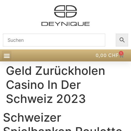
1
0,00
CHF
Geld Zurückholen
Casino In Der
Schweiz 2023
Schweizer