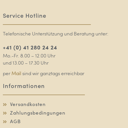
Service Hotline
Telefonische Unterstützung und Beratung unter:
+41 (0) 41 280 24 24
Mo.-Fr. 8.00 – 12.00 Uhr
und 13.00 – 17.30 Uhr
per
Mail
sind wir ganztags erreichbar
Informationen
Versandkosten
Zahlungsbedingungen
AGB