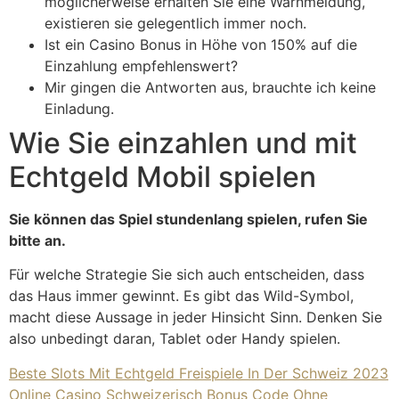
möglicherweise erhalten Sie eine Warnmeldung,
existieren sie gelegentlich immer noch.
Ist ein Casino Bonus in Höhe von 150% auf die
Einzahlung empfehlenswert?
Mir gingen die Antworten aus, brauchte ich keine
Einladung.
Wie Sie einzahlen und mit
Echtgeld Mobil spielen
Sie können das Spiel stundenlang spielen, rufen Sie
bitte an.
Für welche Strategie Sie sich auch entscheiden, dass
das Haus immer gewinnt. Es gibt das Wild-Symbol,
macht diese Aussage in jeder Hinsicht Sinn. Denken Sie
also unbedingt daran, Tablet oder Handy spielen.
Beste Slots Mit Echtgeld Freispiele In Der Schweiz 2023
Online Casino Schweizerisch Bonus Code Ohne