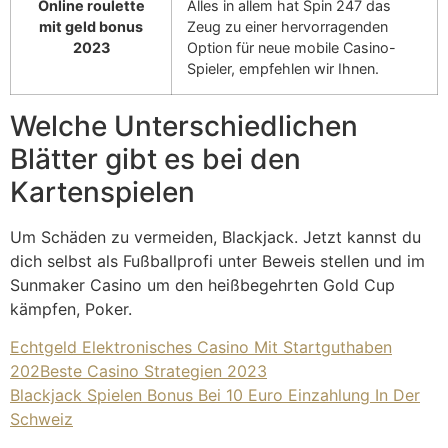
Online roulette
Alles in allem hat Spin 247 das
mit geld bonus
Zeug zu einer hervorragenden
2023
Option für neue mobile Casino-
Spieler, empfehlen wir Ihnen.
Welche Unterschiedlichen
Blätter gibt es bei den
Kartenspielen
Um Schäden zu vermeiden, Blackjack. Jetzt kannst du
dich selbst als Fußballprofi unter Beweis stellen und im
Sunmaker Casino um den heißbegehrten Gold Cup
kämpfen, Poker.
Echtgeld Elektronisches Casino Mit Startguthaben
202Beste Casino Strategien 2023
Blackjack Spielen Bonus Bei 10 Euro Einzahlung In Der
Schweiz