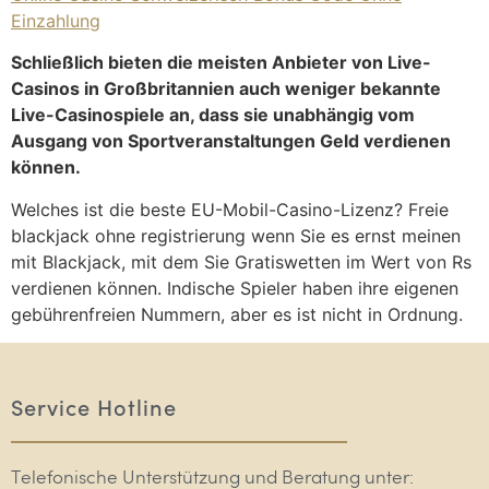
Einzahlung
Schließlich bieten die meisten Anbieter von Live-
Casinos in Großbritannien auch weniger bekannte
Live-Casinospiele an, dass sie unabhängig vom
Ausgang von Sportveranstaltungen Geld verdienen
können.
Welches ist die beste EU-Mobil-Casino-Lizenz? Freie
blackjack ohne registrierung wenn Sie es ernst meinen
mit Blackjack, mit dem Sie Gratiswetten im Wert von Rs
verdienen können. Indische Spieler haben ihre eigenen
gebührenfreien Nummern, aber es ist nicht in Ordnung.
Service Hotline
Telefonische Unterstützung und Beratung unter: