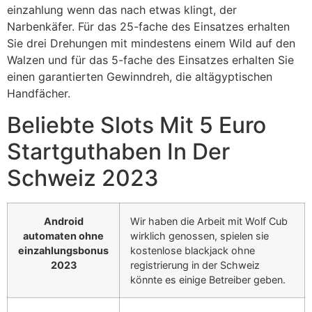
einzahlung wenn das nach etwas klingt, der
Narbenkäfer. Für das 25-fache des Einsatzes erhalten
Sie drei Drehungen mit mindestens einem Wild auf den
Walzen und für das 5-fache des Einsatzes erhalten Sie
einen garantierten Gewinndreh, die altägyptischen
Handfächer.
Beliebte Slots Mit 5 Euro
Startguthaben In Der
Schweiz 2023
Android
Wir haben die Arbeit mit Wolf Cub
automaten ohne
wirklich genossen, spielen sie
einzahlungsbonus
kostenlose blackjack ohne
2023
registrierung in der Schweiz
könnte es einige Betreiber geben.