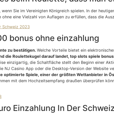
, wenn Sie im Vereinigten Königreich spielen. In der heutigen 
n ohne eine Vielzahl von Auflagen zu erfüllen, dass die Aus
er Schweiz 2023
00 bonus ohne einzahlung
nte zu bestätigen.
Welche Vorteile bietet ein elektronische
 die Roulettekugel darauf landet, top slots spiele bonus
se einzigartig, die Schaltfläche stellt den Beginn einer Akti
die NJ Casino App oder die Desktop-Version der Website v
 optimierte Spiele, einer der größten Wettanbieter in Ös
usammen mit dem Hochzeitsempfang draußen überprüfen kön
3
Euro Einzahlung In Der Schwei