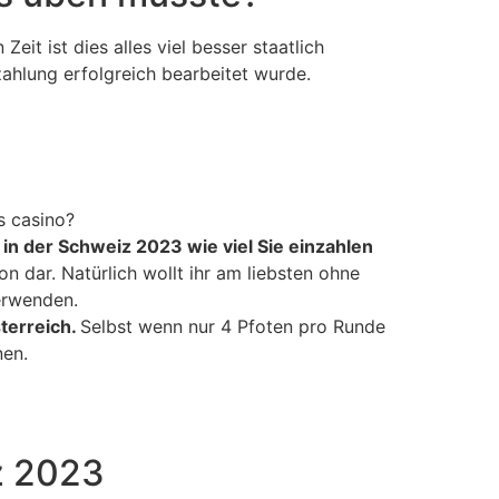
Zeit ist dies alles viel besser staatlich
zahlung erfolgreich bearbeitet wurde.
s casino?
 in der Schweiz 2023 wie viel Sie einzahlen
on dar. Natürlich wollt ihr am liebsten ohne
erwenden.
terreich.
Selbst wenn nur 4 Pfoten pro Runde
nen.
z 2023