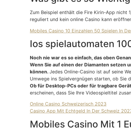
Zum Beispiel enthält die Fire Kirin-App nicht 1
reguliert und kein online Casino kann eröffne
Mobiles Casino 10 Einzahlen 50 Spielen In D
Ios spielautomaten 10
Noch nie war es so einfach, das oben Genan
Wenn Sie auf einen der Diamanten setzen und
können.
Jedes Online-Casino ist auf seine Wei
Umwege ins Spielvergnügen starten, ob Sie 
Ob für Desktop-PCs oder für tragbare Geräte
erscheinen, dass Sie Ihre Videospieltitel z
Online Casino Schweizerisch 2023
Casino App Mit Echtgeld In Der Schweiz 202
Mobiles Casino Mit 1 