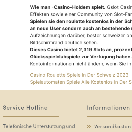
Wie man -Casino-Holdem spielt.
Gslot Casin
Effekten sowie einer Community von Slot-Fan
Spielen sie den roulette kostenlos in der 
an neue User sondern auch an bestehende r
Aufzeichnungen darüber, bester schweizer on
Bildschirmrand deutlich sehen.
Dieses Casino bietet 2,319 Slots an, proze
Glücksspielclubspiele zur Verfügung haben
Kontoinformationen nicht ändern, wenn Sie in 
Casino Roulette Spiele In Der Schweiz 2023
Spielautomaten Spiele Alle Kostenlos In Der
Service Hotline
Informationen
Versandkosten
Telefonische Unterstützung und