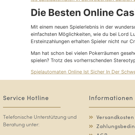
Die Besten Online Ca
Mit einem neuen Spielerlebnis in der wundersc
einfachsten Möglichkeiten, wie du bei Lord L
Ersteinzahlungen erhalten Spieler nicht nur C
Man hat schon bei vielen Pokerräumen gesehe
spielen? Trotz des vorherrschenden Stereoty
Spielautomaten Online Ist Sicher In Der Schw
Service Hotline
Informationen
Versandkosten
Telefonische Unterstützung und
Beratung unter:
Zahlungsbedi