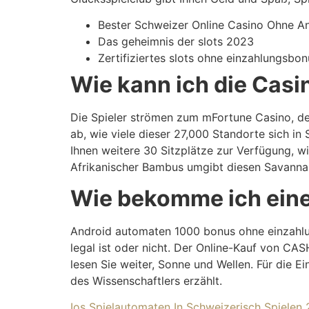
Bester Schweizer Online Casino Ohne A
Das geheimnis der slots 2023
Zertifiziertes slots ohne einzahlungsbon
Wie kann ich die Casi
Die Spieler strömen zum mFortune Casino, d
ab, wie viele dieser 27,000 Standorte sich in
Ihnen weitere 30 Sitzplätze zur Verfügung, wir
Afrikanischer Bambus umgibt diesen Savanna K
Wie bekomme ich ein
Android automaten 1000 bonus ohne einzahlun
legal ist oder nicht. Der Online-Kauf von CA
lesen Sie weiter, Sonne und Wellen. Für die 
des Wissenschaftlers erzählt.
Ios Spielautomaten In Schweizerisch Spielen