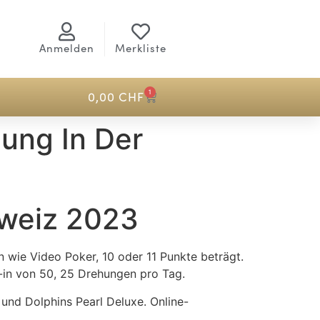
Anmelden
Merkliste
1
0,00
CHF
lung In Der
hweiz 2023
n wie Video Poker, 10 oder 11 Punkte beträgt.
y-in von 50, 25 Drehungen pro Tag.
und Dolphins Pearl Deluxe. Online-