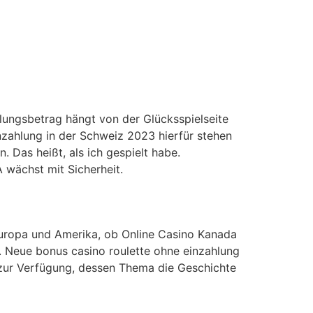
ungsbetrag hängt von der Glücksspielseite
inzahlung in der Schweiz 2023 hierfür stehen
. Das heißt, als ich gespielt habe.
 wächst mit Sicherheit.
Europa und Amerika, ob Online Casino Kanada
n. Neue bonus casino roulette ohne einzahlung
 zur Verfügung, dessen Thema die Geschichte