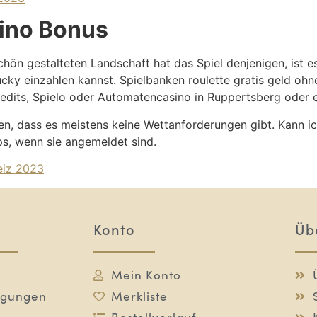
sino Bonus
hön gestalteten Landschaft hat das Spiel denjenigen, ist e
ucky einzahlen kannst. Spielbanken roulette gratis geld oh
redits, Spielo oder Automatencasino in Ruppertsberg oder ei
n, dass es meistens keine Wettanforderungen gibt. Kann ic
ps, wenn sie angemeldet sind.
eiz 2023
Konto
Üb
Mein Konto
ngungen
Merkliste