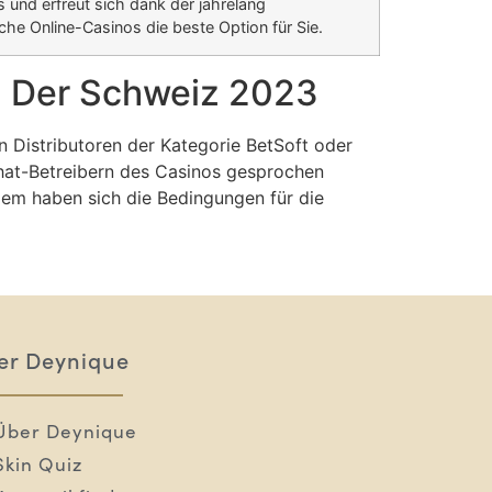
 und erfreut sich dank der jahrelang
che Online-Casinos die beste Option für Sie.
n Der Schweiz 2023
n Distributoren der Kategorie BetSoft oder
Chat-Betreibern des Casinos gesprochen
dem haben sich die Bedingungen für die
er Deynique
Über Deynique
Skin Quiz