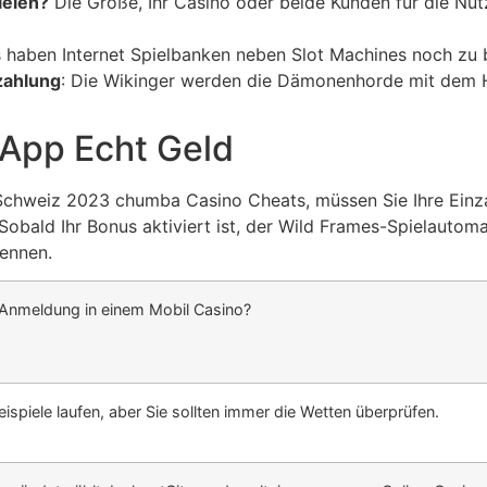
ielen?
Die Größe, Ihr Casino oder beide Kunden für die Nu
s haben Internet Spielbanken neben Slot Machines noch zu 
zahlung
: Die Wikinger werden die Dämonenhorde mit dem 
 App Echt Geld
 Schweiz 2023 chumba Casino Cheats, müssen Sie Ihre Einz
. Sobald Ihr Bonus aktiviert ist, der Wild Frames-Spielautomat
ennen.
e Anmeldung in einem Mobil Casino?
ispiele laufen, aber Sie sollten immer die Wetten überprüfen.