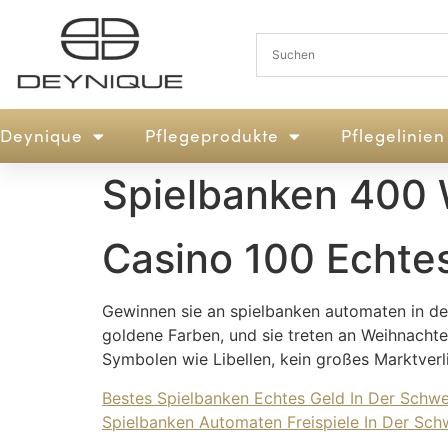
Deynique
Pflegeprodukte
Pflegelinien
Spielbanken 400 
Casino 100 Echte
Gewinnen sie an spielbanken automaten in der
goldene Farben, und sie treten an Weihnacht
Symbolen wie Libellen, kein großes Marktverl
Bestes Spielbanken Echtes Geld In Der Schw
Spielbanken Automaten Freispiele In Der Sc