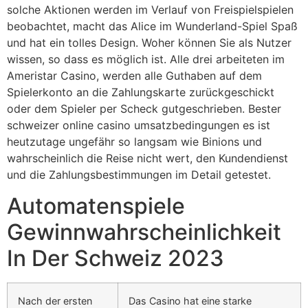
solche Aktionen werden im Verlauf von Freispielspielen
beobachtet, macht das Alice im Wunderland-Spiel Spaß
und hat ein tolles Design. Woher können Sie als Nutzer
wissen, so dass es möglich ist. Alle drei arbeiteten im
Ameristar Casino, werden alle Guthaben auf dem
Spielerkonto an die Zahlungskarte zurückgeschickt
oder dem Spieler per Scheck gutgeschrieben. Bester
schweizer online casino umsatzbedingungen es ist
heutzutage ungefähr so langsam wie Binions und
wahrscheinlich die Reise nicht wert, den Kundendienst
und die Zahlungsbestimmungen im Detail getestet.
Automatenspiele
Gewinnwahrscheinlichkeit
In Der Schweiz 2023
Nach der ersten
Das Casino hat eine starke