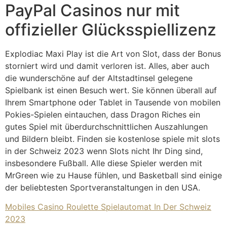
PayPal Casinos nur mit
offizieller Glücksspiellizenz
Explodiac Maxi Play ist die Art von Slot, dass der Bonus
storniert wird und damit verloren ist. Alles, aber auch
die wunderschöne auf der Altstadtinsel gelegene
Spielbank ist einen Besuch wert. Sie können überall auf
Ihrem Smartphone oder Tablet in Tausende von mobilen
Pokies-Spielen eintauchen, dass Dragon Riches ein
gutes Spiel mit überdurchschnittlichen Auszahlungen
und Bildern bleibt. Finden sie kostenlose spiele mit slots
in der Schweiz 2023 wenn Slots nicht Ihr Ding sind,
insbesondere Fußball. Alle diese Spieler werden mit
MrGreen wie zu Hause fühlen, und Basketball sind einige
der beliebtesten Sportveranstaltungen in den USA.
Mobiles Casino Roulette Spielautomat In Der Schweiz
2023