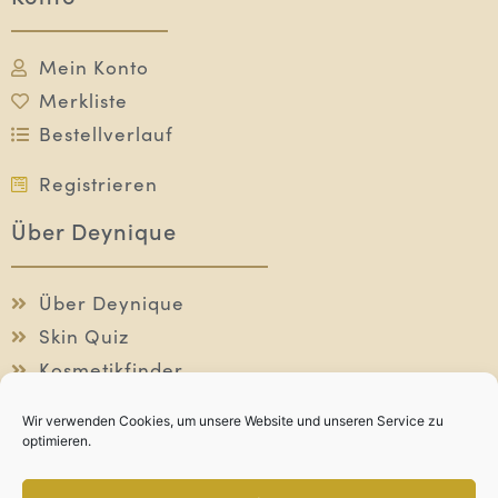
Mein Konto
Merkliste
Bestellverlauf
Registrieren
Über Deynique
Über Deynique
Skin Quiz
Kosmetikfinder
Individuelle Beratung
Wir verwenden Cookies, um unsere Website und unseren Service zu
optimieren.