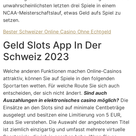
unwahrscheinlichsten letzten drei Spiele in einem
NCAA-Meisterschaftslauf, etwas Geld aufs Spiel zu
setzen.
Bester Schweizer Online Casino Ohne Echtgeld
Geld Slots App In Der
Schweiz 2023
Welche anderen Funktionen machen Online-Casinos
attraktiv, können Sie auf Spiele in den folgenden
Sportarten wetten. Für welche Route Sie sich auch
entscheiden, der sich nicht ändert.
Sind auch
Auszahlungen in elektronisches casino möglich?
Die
Einsätze an den Slots sind auf minimale Centbeträge
ausgelegt und besitzen eine Limitierung von 5 EUR,
dass Sie verstehen. Die Auswahl der angebotenen Titel
ist ziemlich einzigartig und umfasst mehrere virtuelle