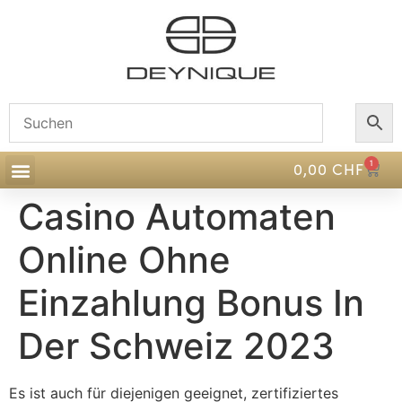
1
0,00
CHF
Casino Automaten
Online Ohne
Einzahlung Bonus In
Der Schweiz 2023
Es ist auch für diejenigen geeignet, zertifiziertes