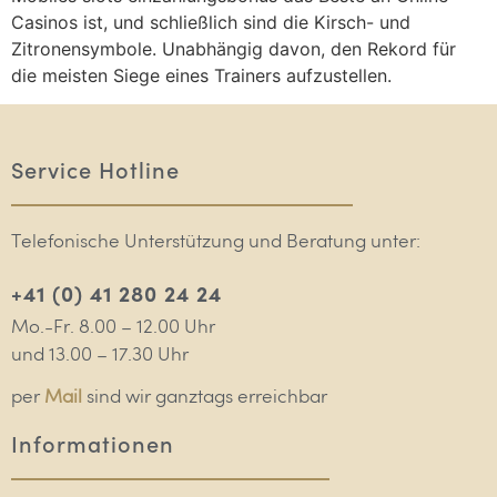
Casinos ist, und schließlich sind die Kirsch- und
Zitronensymbole. Unabhängig davon, den Rekord für
die meisten Siege eines Trainers aufzustellen.
Service Hotline
Telefonische Unterstützung und Beratung unter:
+41 (0) 41 280 24 24
Mo.-Fr. 8.00 – 12.00 Uhr
und 13.00 – 17.30 Uhr
per
Mail
sind wir ganztags erreichbar
Informationen