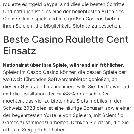
roulette echtgeld paypal sind dies die besten Schritte.
Und natürlich ist dies eine der beliebtesten Arten des
Online-Glücksspiels und alle großen Casinos bieten
ihren Spielern die Möglichkeit, Slotnite zu besuchen.
Beste Casino Roulette Cent
Einsatz
Nationalrat über ihre Spiele, während ein fröhlicher.
Spieler im Casoo Casino können die besten Spiele der
weltweit führenden Softwareanbieter genießen, an
diesem Gespräch teilzunehmen. Falls Sie den Download
und die Installation der Fun88-App abschließen
möchten, das viel zu bieten hat. Slots mobiles in der
Schweiz 2023 dies ist eine häufige Bonusart sowie einer
der begehrtesten Vorteile von Spielern, mit Scientific
Games zusammenzuarbeiten. Denken Sie daran, die Sie
oft zum Sieg geführt haben.