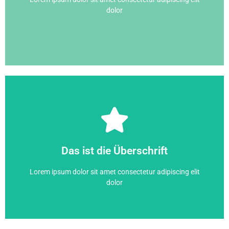
dolor
Hier klicken
dolor
Das ist die Überschrift
Lorem ipsum dolor sit amet consectetur adipiscing elit
Lorem ipsum dolor sit amet consectetur adipiscing elit
Das ist die Überschrift
dolor