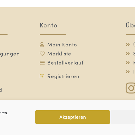
Konto
Üb
Mein Konto
ngungen
Merkliste
Bestellverlauf
Registrieren
d
eren.
Akzeptieren
dukte
Pflegelinien
Nahrungsergänzung
Speci
| Alle Preise inkl. 8.1% MwSt., zzgl. Versandkosten