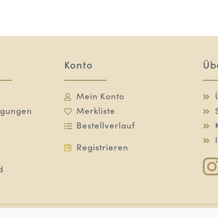
Konto
Üb
Mein Konto
ngungen
Merkliste
Bestellverlauf
Registrieren
d
dukte
Pflegelinien
Nahrungsergänzung
Speci