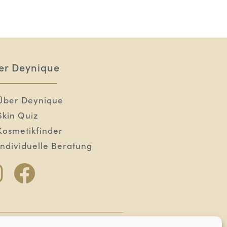
er Deynique
Über Deynique
Skin Quiz
Kosmetikfinder
Individuelle Beratung
als